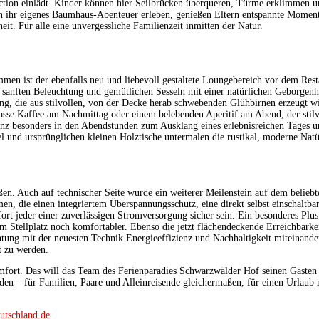
ction einlädt. Kinder können hier Seilbrücken überqueren, Türme erklimmen u
 ihr eigenes Baumhaus-Abenteuer erleben, genießen Eltern entspannte Moment
t. Für alle eine unvergessliche Familienzeit inmitten der Natur.
n ist der ebenfalls neu und liebevoll gestaltete Loungebereich vor dem Rest
sanften Beleuchtung und gemütlichen Sesseln mit einer natürlichen Geborgen
ng, die aus stilvollen, von der Decke herab schwebenden Glühbirnen erzeugt wi
asse Kaffee am Nachmittag oder einem belebenden Aperitif am Abend, der stil
ganz besonders in den Abendstunden zum Ausklang eines erlebnisreichen Tages
 und ursprünglichen kleinen Holztische untermalen die rustikal, moderne Natür
ßen. Auch auf technischer Seite wurde ein weiterer Meilenstein auf dem beliebte
n, die einen integriertem Überspannungsschutz, eine direkt selbst einschalt
fort jeder einer zuverlässigen Stromversorgung sicher sein. Ein besonderes Plu
m Stellplatz noch komfortabler. Ebenso die jetzt flächendeckende Erreichbar
tung mit der neuesten Technik Energieeffizienz und Nachhaltigkeit miteinand
t zu werden.
mfort. Das will das Team des Ferienparadies Schwarzwälder Hof seinen Gästen 
en – für Familien, Paare und Alleinreisende gleichermaßen, für einen Urlaub 
tschland.de