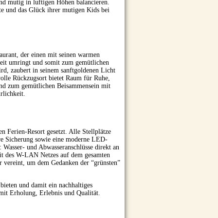
nd mutig in luftigen Höhen balancieren.
e und das Glück ihrer mutigen Kids bei
aurant, der einen mit seinen warmen
heit umringt und somit zum gemütlichen
rd, zaubert in seinem sanftgoldenen Licht
volle Rückzugsort bietet Raum für Ruhe,
 und zum gemütlichen Beisammensein mit
lichkeit.
n Ferien-Resort gesetzt. Alle Stellplätze
bare Sicherung sowie eine moderne LED-
s: Wasser- und Abwasseranschlüsse direkt an
keit des W-LAN Netzes auf dem gesamten
er vereint, um dem Gedanken der “grünsten”
bieten und damit ein nachhaltiges
mit Erholung, Erlebnis und Qualität.