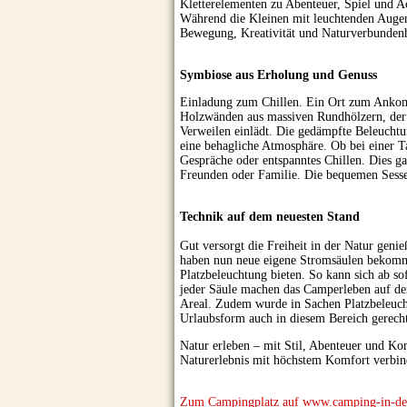
Kletterelementen zu Abenteuer, Spiel und A
Während die Kleinen mit leuchtenden Augen
Bewegung, Kreativität und Naturverbundenhei
Symbiose aus Erholung und Genuss
Einladung zum Chillen. Ein Ort zum Ankomme
Holzwänden aus massiven Rundhölzern, der 
Verweilen einlädt. Die gedämpfte Beleuchtu
eine behagliche Atmosphäre. Ob bei einer T
Gespräche oder entspanntes Chillen. Dies 
Freunden oder Familie. Die bequemen Sessel
Technik auf dem neuesten Stand
Gut versorgt die Freiheit in der Natur genie
haben nun neue eigene Stromsäulen bekomme
Platzbeleuchtung bieten. So kann sich ab so
jeder Säule machen das Camperleben auf de
Areal. Zudem wurde in Sachen Platzbeleuch
Urlaubsform auch in diesem Bereich gerech
Natur erleben – mit Stil, Abenteuer und Ko
Naturerlebnis mit höchstem Komfort verbind
Zum Campingplatz auf www.camping-in-deu