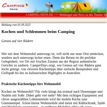
CAMPING-NEWS.DE +++ Meldungen und News zu den Themen Touristik ï
Meldung vom 01.09.2025
Kochen und Schlemmen beim Camping
Genuss auf vier Rädern
Wer mit dem Wohnmobil unterwegs ist, will nicht nur neue Orte entdecken,
sondern auch unterwegs lecker essen. Denn das Reisen ist die perfekte
Gelegenheit, vor Ort mit frischen Zutaten aus der Region authentische
Gerichte zu zaubern. CamperDays zeigt, wie Genuss auf vier Rädern ganz
leicht gelingt: von cleveren Küchentipps über einfache Rezeptideen und
Grillspaß bis hin zu kulinarischen Highlights in Australien.
Praktische Küchentipps fürs Wohnmobil
Kochen im Wohnmobil? Für viele klingt das erstmal nach Dosensuppe und
Nudeln mit Soße. Dabei geht viel mehr! Mit dem richtigen Equipment und
clever ausgewählten Lebensmitteln wird die mobile Küche zum
Genusstempel. Schon kleine Wohnmobile sind meist mit Kühlschrank, Spüle
und Herdplatte ausgestattet – in größeren Modellen gibt’s oft sogar