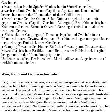
Geschmack.
● Maultaschen-Knobi-Spieße: Maultaschen in Würfel schneiden,
abwechselnd mit Zwiebeln und Paprika aufspießen, mit Knoblauchöl
bestreichen und in der Pfanne oder auf dem Grill braten.
● Mediterraner Gemüse-Quinoa-Salat: Quinoa vorgekocht, dann mit
gegrilltem Gemüse (Paprika, Zucchini, Aubergine), Feta, Oliven, frischen
Kräutern und einem Zitronen-Olivenöl-Dressing vermischen – kalt oder
warm ein Genuss.
● Shakshuka im Campingtopf: Tomaten, Paprika und Zwiebeln in der
Pfanne schmoren, Gewürze dazu, dann Eier hineinschlagen und garen lassen
– ein würziges Frühstück oder Abendessen.
● Camping-Pizza auf der Pfanne: Einfacher Pizzateig, mit Tomatensoße,
Mozzarella, frischem Basilikum und allem, was der Kühlschrank hergibt,
belegen und in der Pfanne knusprig braten.
Und eines ist sicher: Der Klassiker – Marshmallows am Lagerfeuer – darf
wirklich niemals fehlen.
Wein, Natur und Genuss in Australien
Es gibt kaum etwas Schöneres, als an einem entspannten Abend direkt vor
dem Wohnmobil mit einem guten Glas Wein und einem leckeren Essen zu
genießen. Die perfekte Abstimmung hebt den Geschmack eines Gerichts
hervor und macht den Moment in der Natur besonders genussvoll. Australien
bietet dafür ideale Voraussetzungen: Die berühmten Weinregionen wie das
Barossa Valley oder Margaret River lassen sich mit dem Wohnmobil
wunderbar erkunden. Nach einem Tag voller Abenteuer wartet ein köstlicher
Shiraz oder Chardonnay aus der Region – perfekt, um den Tag gemütlich