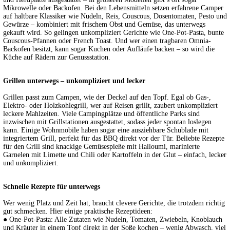
Mikrowelle oder Backofen. Bei den Lebensmitteln setzen erfahrene Camper
auf haltbare Klassiker wie Nudeln, Reis, Couscous, Dosentomaten, Pesto und
Gewürze – kombiniert mit frischem Obst und Gemüse, das unterwegs
gekauft wird. So gelingen unkompliziert Gerichte wie One-Pot-Pasta, bunte
Couscous-Pfannen oder French Toast. Und wer einen tragbaren Omnia-
Backofen besitzt, kann sogar Kuchen oder Aufläufe backen – so wird die
Küche auf Rädern zur Genussstation.
Grillen unterwegs – unkompliziert und lecker
Grillen passt zum Campen, wie der Deckel auf den Topf. Egal ob Gas-,
Elektro- oder Holzkohlegrill, wer auf Reisen grillt, zaubert unkompliziert
leckere Mahlzeiten. Viele Campingplätze und öffentliche Parks sind
inzwischen mit Grillstationen ausgestattet, sodass jeder spontan loslegen
kann. Einige Wohnmobile haben sogar eine ausziehbare Schublade mit
integriertem Grill, perfekt für das BBQ direkt vor der Tür. Beliebte Rezepte
für den Grill sind knackige Gemüsespieße mit Halloumi, marinierte
Garnelen mit Limette und Chili oder Kartoffeln in der Glut – einfach, lecker
und unkompliziert.
Schnelle Rezepte für unterwegs
Wer wenig Platz und Zeit hat, braucht clevere Gerichte, die trotzdem richtig
gut schmecken. Hier einige praktische Rezeptideen:
● One-Pot-Pasta: Alle Zutaten wie Nudeln, Tomaten, Zwiebeln, Knoblauch
und Kräuter in einem Topf direkt in der Soße kochen – wenig Abwasch, viel