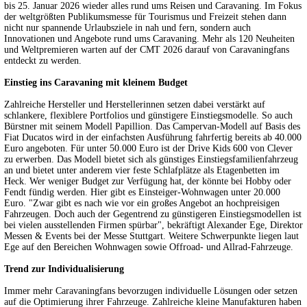
bis 25. Januar 2026 wieder alles rund ums Reisen und Caravaning. Im Fokus
der weltgrößten Publikumsmesse für Tourismus und Freizeit stehen dann
nicht nur spannende Urlaubsziele in nah und fern, sondern auch
Innovationen und Angebote rund ums Caravaning. Mehr als 120 Neuheiten
und Weltpremieren warten auf der CMT 2026 darauf von Caravaningfans
entdeckt zu werden.
Einstieg ins Caravaning mit kleinem Budget
Zahlreiche Hersteller und Herstellerinnen setzen dabei verstärkt auf
schlankere, flexiblere Portfolios und günstigere Einstiegsmodelle. So auch
Bürstner mit seinem Modell Papillion. Das Campervan-Modell auf Basis des
Fiat Ducatos wird in der einfachsten Ausführung fahrfertig bereits ab 40.000
Euro angeboten. Für unter 50.000 Euro ist der Drive Kids 600 von Clever
zu erwerben. Das Modell bietet sich als günstiges Einstiegsfamilienfahrzeug
an und bietet unter anderem vier feste Schlafplätze als Etagenbetten im
Heck. Wer weniger Budget zur Verfügung hat, der könnte bei Hobby oder
Fendt fündig werden. Hier gibt es Einsteiger-Wohnwagen unter 20.000
Euro. "Zwar gibt es nach wie vor ein großes Angebot an hochpreisigen
Fahrzeugen. Doch auch der Gegentrend zu günstigeren Einstiegsmodellen ist
bei vielen ausstellenden Firmen spürbar", bekräftigt Alexander Ege, Direktor
Messen & Events bei der Messe Stuttgart. Weitere Schwerpunkte liegen laut
Ege auf den Bereichen Wohnwagen sowie Offroad- und Allrad-Fahrzeuge.
Trend zur Individualisierung
Immer mehr Caravaningfans bevorzugen individuelle Lösungen oder setzen
auf die Optimierung ihrer Fahrzeuge. Zahlreiche kleine Manufakturen haben