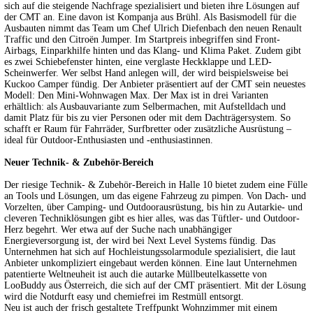
sich auf die steigende Nachfrage spezialisiert und bieten ihre Lösungen auf
der CMT an. Eine davon ist Kompanja aus Brühl. Als Basismodell für die
Ausbauten nimmt das Team um Chef Ulrich Diefenbach den neuen Renault
Traffic und den Citroën Jumper. Im Startpreis inbegriffen sind Front-
Airbags, Einparkhilfe hinten und das Klang- und Klima Paket. Zudem gibt
es zwei Schiebefenster hinten, eine verglaste Heckklappe und LED-
Scheinwerfer. Wer selbst Hand anlegen will, der wird beispielsweise bei
Kuckoo Camper fündig. Der Anbieter präsentiert auf der CMT sein neuestes
Modell: Den Mini-Wohnwagen Max. Der Max ist in drei Varianten
erhältlich: als Ausbauvariante zum Selbermachen, mit Aufstelldach und
damit Platz für bis zu vier Personen oder mit dem Dachträgersystem. So
schafft er Raum für Fahrräder, Surfbretter oder zusätzliche Ausrüstung –
ideal für Outdoor-Enthusiasten und -enthusiastinnen.
Neuer Technik- & Zubehör-Bereich
Der riesige Technik- & Zubehör-Bereich in Halle 10 bietet zudem eine Fülle
an Tools und Lösungen, um das eigene Fahrzeug zu pimpen. Von Dach- und
Vorzelten, über Camping- und Outdoorausrüstung, bis hin zu Autarkie- und
cleveren Techniklösungen gibt es hier alles, was das Tüftler- und Outdoor-
Herz begehrt. Wer etwa auf der Suche nach unabhängiger
Energieversorgung ist, der wird bei Next Level Systems fündig. Das
Unternehmen hat sich auf Hochleistungssolarmodule spezialisiert, die laut
Anbieter unkompliziert eingebaut werden können. Eine laut Unternehmen
patentierte Weltneuheit ist auch die autarke Müllbeutelkassette von
LooBuddy aus Österreich, die sich auf der CMT präsentiert. Mit der Lösung
wird die Notdurft easy und chemiefrei im Restmüll entsorgt.
Neu ist auch der frisch gestaltete Treffpunkt Wohnzimmer mit einem