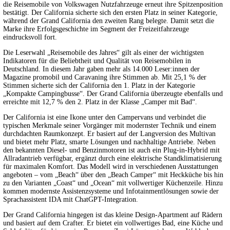
die Reisemobile von Volkswagen Nutzfahrzeuge erneut ihre Spitzenposition
bestätigt. Der California sicherte sich den ersten Platz in seiner Kategorie,
während der Grand California den zweiten Rang belegte. Damit setzt die
Marke ihre Erfolgsgeschichte im Segment der Freizeitfahrzeuge
eindrucksvoll fort.
Die Leserwahl „Reisemobile des Jahres“ gilt als einer der wichtigsten
Indikatoren für die Beliebtheit und Qualität von Reisemobilen in
Deutschland. In diesem Jahr gaben mehr als 14.000 Leser:innen der
Magazine promobil und Caravaning ihre Stimmen ab. Mit 25,1 % der
Stimmen sicherte sich der California den 1. Platz in der Kategorie
„Kompakte Campingbusse“. Der Grand California überzeugte ebenfalls und
erreichte mit 12,7 % den 2. Platz in der Klasse „Camper mit Bad“.
Der California ist eine Ikone unter den Campervans und verbindet die
typischen Merkmale seiner Vorgänger mit modernster Technik und einem
durchdachten Raumkonzept. Er basiert auf der Langversion des Multivan
und bietet mehr Platz, smarte Lösungen und nachhaltige Antriebe. Neben
den bekannten Diesel- und Benzinmotoren ist auch ein Plug-in-Hybrid mit
Allradantrieb verfügbar, ergänzt durch eine elektrische Standklimatisierung
für maximalen Komfort. Das Modell wird in verschiedenen Ausstattungen
angeboten – vom „Beach“ über den „Beach Camper“ mit Heckküche bis hin
zu den Varianten „Coast“ und „Ocean“ mit vollwertiger Küchenzeile. Hinzu
kommen modernste Assistenzsysteme und Infotainmentlösungen sowie der
Sprachassistent IDA mit ChatGPT-Integration.
Der Grand California hingegen ist das kleine Design-Apartment auf Rädern
und basiert auf dem Crafter. Er bietet ein vollwertiges Bad, eine Küche und