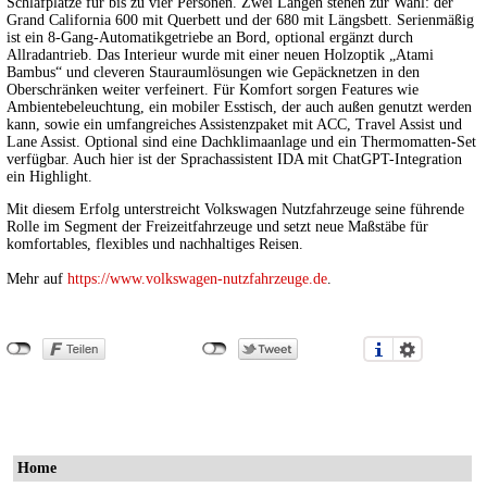
Schlafplätze für bis zu vier Personen. Zwei Längen stehen zur Wahl: der
Grand California 600 mit Querbett und der 680 mit Längsbett. Serienmäßig
ist ein 8-Gang-Automatikgetriebe an Bord, optional ergänzt durch
Allradantrieb. Das Interieur wurde mit einer neuen Holzoptik „Atami
Bambus“ und cleveren Stauraumlösungen wie Gepäcknetzen in den
Oberschränken weiter verfeinert. Für Komfort sorgen Features wie
Ambientebeleuchtung, ein mobiler Esstisch, der auch außen genutzt werden
kann, sowie ein umfangreiches Assistenzpaket mit ACC, Travel Assist und
Lane Assist. Optional sind eine Dachklimaanlage und ein Thermomatten-Set
verfügbar. Auch hier ist der Sprachassistent IDA mit ChatGPT-Integration
ein Highlight.
Mit diesem Erfolg unterstreicht Volkswagen Nutzfahrzeuge seine führende
Rolle im Segment der Freizeitfahrzeuge und setzt neue Maßstäbe für
komfortables, flexibles und nachhaltiges Reisen.
Mehr auf
https://www.volkswagen-nutzfahrzeuge.de
.
Home