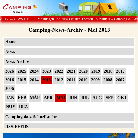
 News zu den Themen Touristik ï¿½ Camping & Caravan ï¿½ Campingplï¿½tze ï¿½ Outd
Camping-News-Archiv - Mai 2013
Home
News
News-Archiv
2026
2025
2024
2023
2022
2021
2020
2019
2018
2017
2016
2015
2014
2013
2012
2011
2010
2009
2008
2007
2006
JAN
FEB
MÄR
APR
MAI
JUN
JUL
AUG
SEP
OKT
NOV
DEZ
Campingplatz Schnellsuche
RSS-FEEDS
Impressum