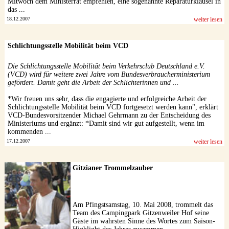
Mitwoch dem Ministerrat empfehlen, eine sogenannte Reparaturklausel in
das ...
18.12.2007
weiter lesen
Schlichtungsstelle Mobilität beim VCD
Die Schlichtungsstelle Mobilität beim Verkehrsclub Deutschland e.V.
(VCD) wird für weitere zwei Jahre vom Bundesverbraucherministerium
gefördert. Damit geht die Arbeit der Schlichterinnen und ...
*Wir freuen uns sehr, dass die engagierte und erfolgreiche Arbeit der
Schlichtungsstelle Mobilität beim VCD fortgesetzt werden kann", erklärt
VCD-Bundesvorsitzender Michael Gehrmann zu der Entscheidung des
Ministeriums und ergänzt: *Damit sind wir gut aufgestellt, wenn im
kommenden ...
17.12.2007
weiter lesen
Gitzianer Trommelzauber
Am Pfingstsamstag, 10. Mai 2008, trommelt das
Team des Campingpark Gitzenweiler Hof seine
Gäste im wahrsten Sinne des Wortes zum Saison-