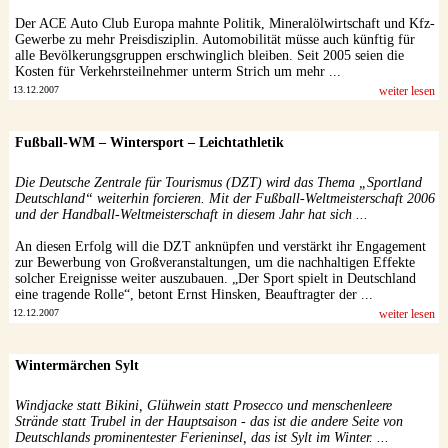
Der ACE Auto Club Europa mahnte Politik, Mineralölwirtschaft und Kfz-
Gewerbe zu mehr Preisdisziplin. Automobilität müsse auch künftig für
alle Bevölkerungsgruppen erschwinglich bleiben. Seit 2005 seien die
Kosten für Verkehrsteilnehmer unterm Strich um mehr ...
13.12.2007
weiter lesen
Fußball-WM – Wintersport – Leichtathletik
Die Deutsche Zentrale für Tourismus (DZT) wird das Thema „Sportland
Deutschland“ weiterhin forcieren. Mit der Fußball-Weltmeisterschaft 2006
und der Handball-Weltmeisterschaft in diesem Jahr hat sich ...
An diesen Erfolg will die DZT anknüpfen und verstärkt ihr Engagement
zur Bewerbung von Großveranstaltungen, um die nachhaltigen Effekte
solcher Ereignisse weiter auszubauen. „Der Sport spielt in Deutschland
eine tragende Rolle“, betont Ernst Hinsken, Beauftragter der ...
12.12.2007
weiter lesen
Wintermärchen Sylt
Windjacke statt Bikini, Glühwein statt Prosecco und menschenleere
Strände statt Trubel in der Hauptsaison - das ist die andere Seite von
Deutschlands prominentester Ferieninsel, das ist Sylt im Winter. ...