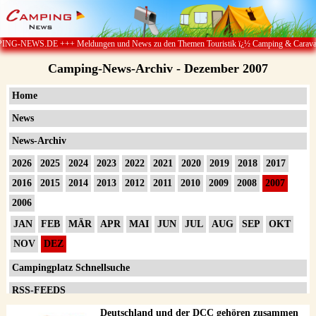
ldungen und News zu den Themen Touristik ï¿½ Camping & Caravan ï¿½ Campingplï¿½t
Camping-News-Archiv - Dezember 2007
Home
News
News-Archiv
2026
2025
2024
2023
2022
2021
2020
2019
2018
2017
2016
2015
2014
2013
2012
2011
2010
2009
2008
2007
2006
JAN
FEB
MÄR
APR
MAI
JUN
JUL
AUG
SEP
OKT
NOV
DEZ
Campingplatz Schnellsuche
RSS-FEEDS
Impressum
Deutschland und der DCC gehören zusammen