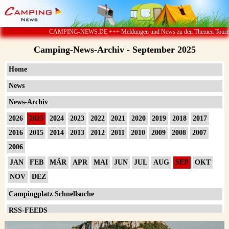
CAMPING-NEWS.DE +++ Meldungen und News zu den Themen Touristik ï¿½ 
Camping-News-Archiv - September 2025
Home
News
News-Archiv
2026
2025
2024
2023
2022
2021
2020
2019
2018
2017
2016
2015
2014
2013
2012
2011
2010
2009
2008
2007
2006
JAN
FEB
MÄR
APR
MAI
JUN
JUL
AUG
SEP
OKT
NOV
DEZ
Campingplatz Schnellsuche
RSS-FEEDS
Impressum