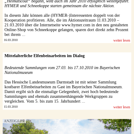
„Heimatscout“ begann, wird auch im Jahr 2010 erfolgreich weitergeführt.
HYMER und Schneekoppe starten gemeinsam die nächste Aktion.
In diesem Jahr können alle (HYMER-)Interessenten doppelt von der
Kooperation profitieren. Alle, die im Aktionszeitraum 11.03.2010 –
21.03.2010 über die Internetseite www.hymer.com in den neu gestalteten
Online-Shop von Schneekoppe gelangen, sparen dort direkt zehn Prozent
bei ihrem ...
16.03.2010
weiter lesen
Mittelalterliche Elfenbeinarbeiten im Dialog
Bedeutende Sammlungen vom 27.03. bis 17.10.2010 im Bayerischen
Nationalmuseum
Das Hessische Landesmuseum Darmstadt ist mit seiner Sammlung
kostbarer Elfenbeinarbeiten zu Gast im Bayerischen Nationalmuseum.
Damit ergibt sich die einmalige Gelegenheit, zwei hoch bedeutende
Sammlungen und ehemals zusammenhängende Werkgruppen zu
vergleichen. Vom 5. bis zum 15. Jahrhundert ...
15.03.2010
weiter lesen