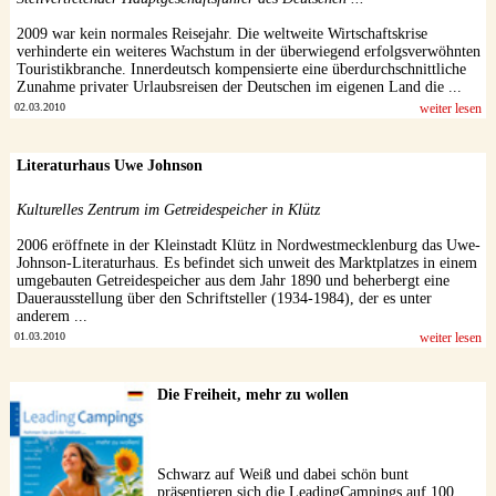
2009 war kein normales Reisejahr. Die weltweite Wirtschaftskrise
verhinderte ein weiteres Wachstum in der überwiegend erfolgsverwöhnten
Touristikbranche. Innerdeutsch kompensierte eine überdurchschnittliche
Zunahme privater Urlaubsreisen der Deutschen im eigenen Land die ...
02.03.2010
weiter lesen
Literaturhaus Uwe Johnson
Kulturelles Zentrum im Getreidespeicher in Klütz
2006 eröffnete in der Kleinstadt Klütz in Nordwestmecklenburg das Uwe-
Johnson-Literaturhaus. Es befindet sich unweit des Marktplatzes in einem
umgebauten Getreidespeicher aus dem Jahr 1890 und beherbergt eine
Dauerausstellung über den Schriftsteller (1934-1984), der es unter
anderem ...
01.03.2010
weiter lesen
Die Freiheit, mehr zu wollen
Schwarz auf Weiß und dabei schön bunt
präsentieren sich die LeadingCampings auf 100