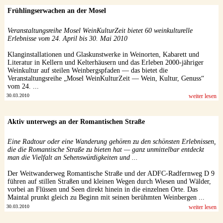
Frühlingserwachen an der Mosel
Veranstaltungsreihe Mosel WeinKulturZeit bietet 60 weinkulturelle
Erlebnisse vom 24. April bis 30. Mai 2010
Klanginstallationen und Glaskunstwerke in Weinorten, Kabarett und
Literatur in Kellern und Kelterhäusern und das Erleben 2000-jähriger
Weinkultur auf steilen Weinbergspfaden — das bietet die
Veranstaltungsreihe „Mosel WeinKulturZeit — Wein, Kultur, Genuss“
vom 24. ...
30.03.2010
weiter lesen
Aktiv unterwegs an der Romantischen Straße
Eine Radtour oder eine Wanderung gehören zu den schönsten Erlebnissen,
die die Romantische Straße zu bieten hat — ganz unmittelbar entdeckt
man die Vielfalt an Sehenswürdigkeiten und ...
Der Weitwanderweg Romantische Straße und der ADFC-Radfernweg D 9
führen auf stillen Straßen und kleinen Wegen durch Wiesen und Wälder,
vorbei an Flüssen und Seen direkt hinein in die einzelnen Orte. Das
Maintal prunkt gleich zu Beginn mit seinen berühmten Weinbergen ...
30.03.2010
weiter lesen