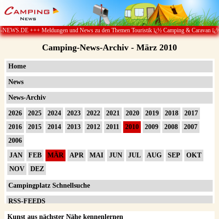
en und News zu den Themen Touristik ï¿½ Camping & Caravan ï¿½ Campingplï¿½tze ï¿
Camping-News-Archiv - März 2010
Home
News
News-Archiv
2026
2025
2024
2023
2022
2021
2020
2019
2018
2017
2016
2015
2014
2013
2012
2011
2010
2009
2008
2007
2006
JAN
FEB
MÄR
APR
MAI
JUN
JUL
AUG
SEP
OKT
NOV
DEZ
Campingplatz Schnellsuche
RSS-FEEDS
Kunst aus nächster Nähe kennenlernen
Impressum