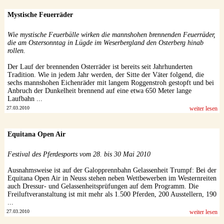
Mystische Feuerräder
Wie mystische Feuerbälle wirken die mannshohen brennenden Feuerräder,
die am Ostersonntag in Lügde im Weserbergland den Osterberg hinab
rollen.
Der Lauf der brennenden Osterräder ist bereits seit Jahrhunderten
Tradition. Wie in jedem Jahr werden, der Sitte der Väter folgend, die
sechs mannshohen Eichenräder mit langem Roggenstroh gestopft und bei
Anbruch der Dunkelheit brennend auf eine etwa 650 Meter lange
Laufbahn ...
27.03.2010
weiter lesen
Equitana Open Air
Festival des Pferdesports vom 28. bis 30 Mai 2010
Ausnahmsweise ist auf der Galopprennbahn Gelassenheit Trumpf: Bei der
Equitana Open Air in Neuss stehen neben Wettbewerben im Westernreiten
auch Dressur- und Gelassenheitsprüfungen auf dem Programm. Die
Freiluftveranstaltung ist mit mehr als 1.500 Pferden, 200 Ausstellern, 190
...
27.03.2010
weiter lesen