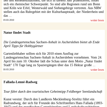
Bei den Reisedestinationen, die sich in diesem Jahr präsentieren, bildet
sich ein rheinischer Schwerpunkt. So sind alle Regionen rund um Bonn
und Köln wie Eifel, Westerwald und Siebengebirge vertreten. Aus NRW
stellen auch das Ruhrgebiet mit der Kulturhauptstadt, der Niederrhein und
das ...
19.03.2010
weiter lesen
Natur findet Stadt
Die Landesgartenschau Sachsen-Anhalt in Aschersleben bietet ab Ende
April Tipps für Hobbygärtner
Gartenliebhaber sollten sich für 2010 einen Ausflug zur
Landesgartenschau Sachsen-Anhalt in Aschersleben vornehmen. Vom 24.
April bis zum 10. Oktober lädt die Schau unter dem Motto „Natur findet
Stadt“ 170 Tage lang zu Spaziergängen über das 15 Hektar große ...
18.03.2010
weiter lesen
Fallada-Lenné-Radweg
Tour führt durch den touristischen Geheimtipp Feldberger Seenlandschaft
Kunst vereint: Durch den Landkreis Mecklenburg-Strelitz führt ein
Radrundweg, der sich für Freunde des Schriftstellers Hans Fallada (1893-
1947) und des preußischen Gartenkünstlers und Landschaftsarchitekten