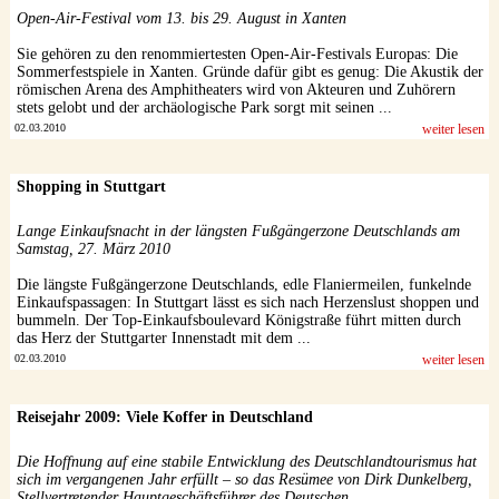
Open-Air-Festival vom 13. bis 29. August in Xanten
Sie gehören zu den renommiertesten Open-Air-Festivals Europas: Die
Sommerfestspiele in Xanten. Gründe dafür gibt es genug: Die Akustik der
römischen Arena des Amphitheaters wird von Akteuren und Zuhörern
stets gelobt und der archäologische Park sorgt mit seinen ...
02.03.2010
weiter lesen
Shopping in Stuttgart
Lange Einkaufsnacht in der längsten Fußgängerzone Deutschlands am
Samstag, 27. März 2010
Die längste Fußgängerzone Deutschlands, edle Flaniermeilen, funkelnde
Einkaufspassagen: In Stuttgart lässt es sich nach Herzenslust shoppen und
bummeln. Der Top-Einkaufsboulevard Königstraße führt mitten durch
das Herz der Stuttgarter Innenstadt mit dem ...
02.03.2010
weiter lesen
Reisejahr 2009: Viele Koffer in Deutschland
Die Hoffnung auf eine stabile Entwicklung des Deutschlandtourismus hat
sich im vergangenen Jahr erfüllt – so das Resümee von Dirk Dunkelberg,
Stellvertretender Hauptgeschäftsführer des Deutschen ...