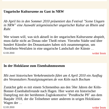
Ungarische Kulturszene zu Gast in NRW
Ab April bis in den Sommer 2010 präsentiert das Festival "Scene Ungarn
in NRW" eine Auswahl zeitgenössischer ungarischer Kultur an Rhein und
Ruhr.
Wer wissen will, was sich aktuell in der ungarischen Kulturszene abspielt,
muss dafür nicht an Donau oder Theiß reisen. Vierzehn Städte und über
hundert Künstler des Donaustaates haben sich zusammengetan, um
Nordrhein-Westfalen in eine ungarische Landschaft der Künste ...
12.03.2010
weiter lesen
In der Holzklasse zum Eisenbahnmuseum
Mit zwei historischen Verkehrsmitteln führt am 4.April 2010 ein Ausflug
des Veranstalters Nostalgiezugreisen.de von Köln nach Bochum
Zunächst geht es mit einem Schienenbus aus den 50er Jahren der Köln-
Bonner-Eisenbahnfreunde nach Hagen. Hier wartet ein historischer
Dampfzug mit der berühmten Zuglokomotive "Preußische P8" aus dem
Baujahr 1918, der die Teilnehmer unter anderem in urigen Holzklasse-
Wagen der ...
12.03.2010
weiter lesen