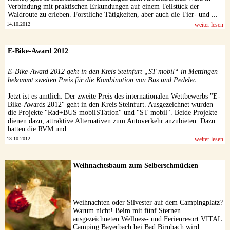
Verbindung mit praktischen Erkundungen auf einem Teilstück der
Waldroute zu erleben. Forstliche Tätigkeiten, aber auch die Tier- und ...
14.10.2012
weiter lesen
E-Bike-Award 2012
E-Bike-Award 2012 geht in den Kreis Steinfurt „ST mobil“ in Mettingen
bekommt zweiten Preis für die Kombination von Bus und Pedelec.
Jetzt ist es amtlich: Der zweite Preis des internationalen Wettbewerbs "E-
Bike-Awards 2012" geht in den Kreis Steinfurt. Ausgezeichnet wurden
die Projekte "Rad+BUS mobilSTation" und "ST mobil". Beide Projekte
dienen dazu, attraktive Alternativen zum Autoverkehr anzubieten. Dazu
hatten die RVM und ...
13.10.2012
weiter lesen
Weihnachtsbaum zum Selberschmücken
Weihnachten oder Silvester auf dem Campingplatz?
Warum nicht! Beim mit fünf Sternen
ausgezeichneten Wellness- und Ferienresort VITAL
Camping Bayerbach bei Bad Birnbach wird