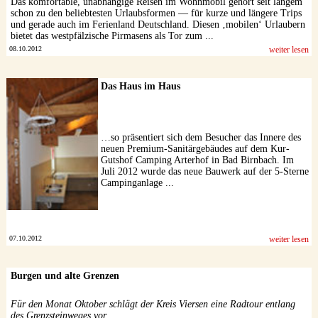
Das komfortable, unabhängige Reisen im Wohnmobil gehört seit langem
schon zu den beliebtesten Urlaubsformen — für kurze und längere Trips
und gerade auch im Ferienland Deutschland. Diesen ‚mobilen‘ Urlaubern
bietet das westpfälzische Pirmasens als Tor zum ...
08.10.2012
weiter lesen
Das Haus im Haus
…so präsentiert sich dem Besucher das Innere des
neuen Premium-Sanitärgebäudes auf dem Kur-
Gutshof Camping Arterhof in Bad Birnbach. Im
Juli 2012 wurde das neue Bauwerk auf der 5-Sterne
Campinganlage ...
07.10.2012
weiter lesen
Burgen und alte Grenzen
Für den Monat Oktober schlägt der Kreis Viersen eine Radtour entlang
des Grenzsteinweges vor.