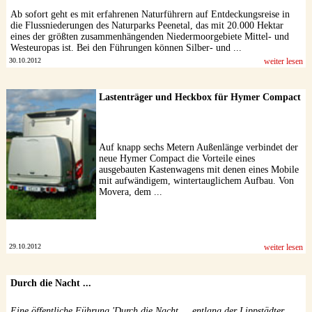
Ab sofort geht es mit erfahrenen Naturführern auf Entdeckungsreise in
die Flussniederungen des Naturparks Peenetal, das mit 20.000 Hektar
eines der größten zusammenhängenden Niedermoorgebiete Mittel- und
Westeuropas ist. Bei den Führungen können Silber- und ...
30.10.2012
weiter lesen
Lastenträger und Heckbox für Hymer Compact
Auf knapp sechs Metern Außenlänge verbindet der
neue Hymer Compact die Vorteile eines
ausgebauten Kastenwagens mit denen eines Mobile
mit aufwändigem, wintertauglichem Aufbau. Von
Movera, dem ...
29.10.2012
weiter lesen
Durch die Nacht ...
Eine öffentliche Führung 'Durch die Nacht ... entlang der Lippstädter