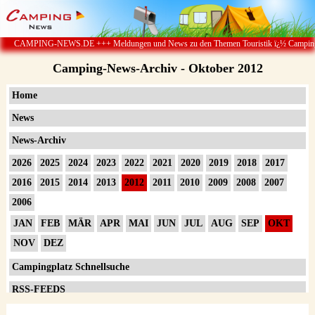
EWS.DE +++ Meldungen und News zu den Themen Touristik ï¿½ Camping & Caravan ï¿½ 
Camping-News-Archiv - Oktober 2012
Home
News
News-Archiv
2026
2025
2024
2023
2022
2021
2020
2019
2018
2017
2016
2015
2014
2013
2012
2011
2010
2009
2008
2007
2006
JAN
FEB
MÄR
APR
MAI
JUN
JUL
AUG
SEP
OKT
NOV
DEZ
Campingplatz Schnellsuche
RSS-FEEDS
Impressum