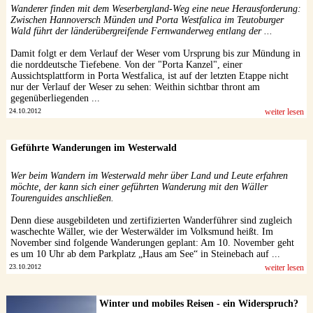
Wanderer finden mit dem Weserbergland-Weg eine neue Herausforderung:
Zwischen Hannoversch Münden und Porta Westfalica im Teutoburger
Wald führt der länderübergreifende Fernwanderweg entlang der ...
Damit folgt er dem Verlauf der Weser vom Ursprung bis zur Mündung in
die norddeutsche Tiefebene. Von der "Porta Kanzel", einer
Aussichtsplattform in Porta Westfalica, ist auf der letzten Etappe nicht
nur der Verlauf der Weser zu sehen: Weithin sichtbar thront am
gegenüberliegenden ...
24.10.2012
weiter lesen
Geführte Wanderungen im Westerwald
Wer beim Wandern im Westerwald mehr über Land und Leute erfahren
möchte, der kann sich einer geführten Wanderung mit den Wäller
Tourenguides anschließen.
Denn diese ausgebildeten und zertifizierten Wanderführer sind zugleich
waschechte Wäller, wie der Westerwälder im Volksmund heißt. Im
November sind folgende Wanderungen geplant: Am 10. November geht
es um 10 Uhr ab dem Parkplatz „Haus am See“ in Steinebach auf ...
23.10.2012
weiter lesen
Winter und mobiles Reisen - ein Widerspruch?