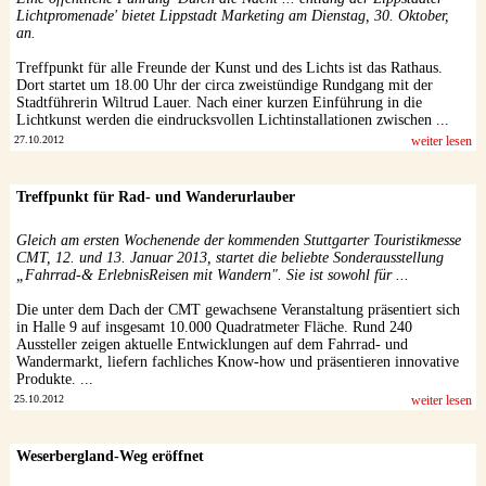
Lichtpromenade' bietet Lippstadt Marketing am Dienstag, 30. Oktober,
an.
Treffpunkt für alle Freunde der Kunst und des Lichts ist das Rathaus.
Dort startet um 18.00 Uhr der circa zweistündige Rundgang mit der
Stadtführerin Wiltrud Lauer. Nach einer kurzen Einführung in die
Lichtkunst werden die eindrucksvollen Lichtinstallationen zwischen ...
27.10.2012
weiter lesen
Treffpunkt für Rad- und Wanderurlauber
Gleich am ersten Wochenende der kommenden Stuttgarter Touristikmesse
CMT, 12. und 13. Januar 2013, startet die beliebte Sonderausstellung
„Fahrrad-& ErlebnisReisen mit Wandern". Sie ist sowohl für ...
Die unter dem Dach der CMT gewachsene Veranstaltung präsentiert sich
in Halle 9 auf insgesamt 10.000 Quadratmeter Fläche. Rund 240
Aussteller zeigen aktuelle Entwicklungen auf dem Fahrrad- und
Wandermarkt, liefern fachliches Know-how und präsentieren innovative
Produkte. ...
25.10.2012
weiter lesen
Weserbergland-Weg eröffnet