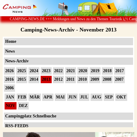
WS.DE +++ Meldungen und News zu den Themen Touristik ï¿½ Camping & Caravan ï¿½ C
Camping-News-Archiv - November 2013
Home
News
News-Archiv
2026
2025
2024
2023
2022
2021
2020
2019
2018
2017
2016
2015
2014
2013
2012
2011
2010
2009
2008
2007
2006
JAN
FEB
MÄR
APR
MAI
JUN
JUL
AUG
SEP
OKT
NOV
DEZ
Campingplatz Schnellsuche
RSS-FEEDS
Impressum