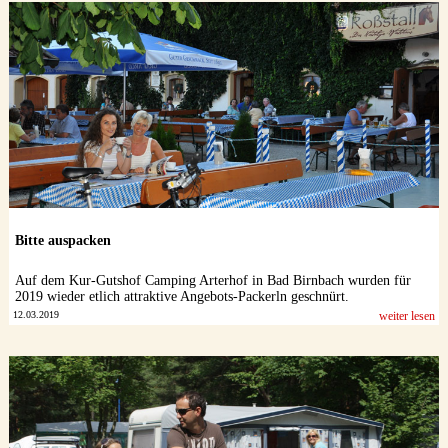
Bitte auspacken
Auf dem Kur-Gutshof Camping Arterhof in Bad Birnbach wurden für
2019 wieder etlich attraktive Angebots-Packerln geschnürt.
12.03.2019
weiter lesen