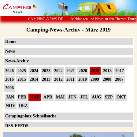
CAMPING-NEWS.DE +++ Meldungen und News zu den Themen Touristik ï¿½ Cam
Camping-News-Archiv - März 2019
Home
News
News-Archiv
2026
2025
2024
2023
2022
2021
2020
2019
2018
2017
2016
2015
2014
2013
2012
2011
2010
2009
2008
2007
2006
JAN
FEB
MÄR
APR
MAI
JUN
JUL
AUG
SEP
OKT
NOV
DEZ
Campingplatz Schnellsuche
RSS-FEEDS
Impressum