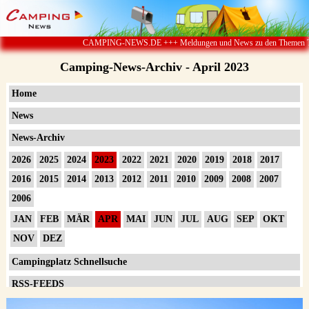
CAMPING-NEWS.DE +++ Meldungen und News zu den Themen Tourist
Camping-News-Archiv - April 2023
Home
News
News-Archiv
2026
2025
2024
2023
2022
2021
2020
2019
2018
2017
2016
2015
2014
2013
2012
2011
2010
2009
2008
2007
2006
JAN
FEB
MÄR
APR
MAI
JUN
JUL
AUG
SEP
OKT
NOV
DEZ
Campingplatz Schnellsuche
RSS-FEEDS
Impressum