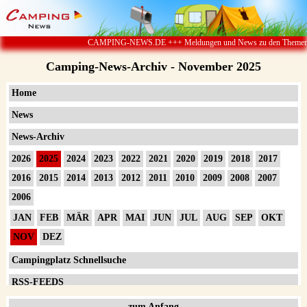
CAMPING-NEWS.DE +++ Meldungen und News zu den Themen Tour
Camping-News-Archiv - November 2025
Home
News
News-Archiv
2026
2025
2024
2023
2022
2021
2020
2019
2018
2017
2016
2015
2014
2013
2012
2011
2010
2009
2008
2007
2006
JAN
FEB
MÄR
APR
MAI
JUN
JUL
AUG
SEP
OKT
NOV
DEZ
Campingplatz Schnellsuche
RSS-FEEDS
Impressum
zum Anfang