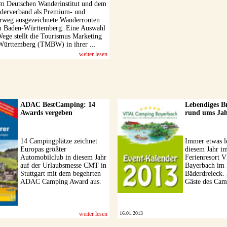
m Deutschen Wanderinstitut und dem
derverband als Premium- und
rweg ausgezeichnete Wanderrouten
in Baden-Württemberg. Eine Auswahl
Wege stellt die Tourismus Marketing
rttemberg (TMBW) in ihrer ...
weiter lesen
ADAC BestCamping: 14
Lebendiges 
Awards vergeben
rund ums Ja
14 Campingplätze zeichnet
Immer etwas lo
Europas größter
diesem Jahr i
Automobilclub in diesem Jahr
Ferienresort
auf der Urlaubsmesse CMT in
Bayerbach im 
Stuttgart mit dem begehrten
Bäderdreieck.
ADAC Camping Award aus.
Gäste des Cam
Veranstaltunge
verpassen, gibt
weiter lesen
16.01.2013