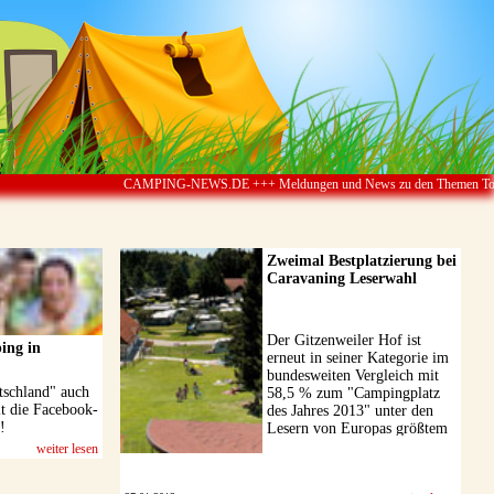
CAMPING-NEWS.DE +++ Meldungen und News zu den Themen Touristik ï¿½ 
Zweimal Bestplatzierung bei
Caravaning Leserwahl
Der Gitzenweiler Hof ist
ing in
erneut in seiner Kategorie im
bundesweiten Vergleich mit
tschland" auch
58,5 % zum "Campingplatz
lt die Facebook-
des Jahres 2013" unter den
!
Lesern von Europas größtem
Camping-Magazin ...
weiter lesen