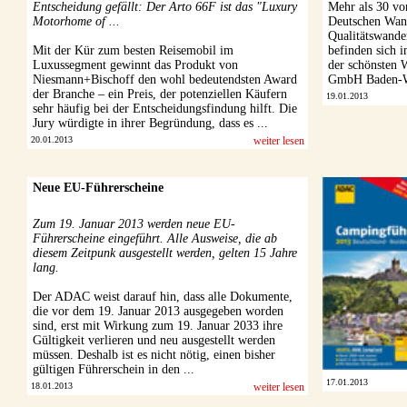
Entscheidung gefällt: Der Arto 66F ist das "Luxury
Mehr als 30 vo
Motorhome of ...
Deutschen Wan
Qualitätswande
Mit der Kür zum besten Reisemobil im
befinden sich 
Luxussegment gewinnt das Produkt von
der schönsten 
Niesmann+Bischoff den wohl bedeutendsten Award
GmbH Baden-Wü
der Branche – ein Preis, der potenziellen Käufern
19.01.2013
sehr häufig bei der Entscheidungsfindung hilft. Die
Jury würdigte in ihrer Begründung, dass es ...
20.01.2013
weiter lesen
Neue EU-Führerscheine
Zum 19. Januar 2013 werden neue EU-
Führerscheine eingeführt. Alle Ausweise, die ab
diesem Zeitpunk ausgestellt werden, gelten 15 Jahre
lang.
Der ADAC weist darauf hin, dass alle Dokumente,
die vor dem 19. Januar 2013 ausgegeben worden
sind, erst mit Wirkung zum 19. Januar 2033 ihre
Gültigkeit verlieren und neu ausgestellt werden
müssen. Deshalb ist es nicht nötig, einen bisher
gültigen Führerschein in den ...
17.01.2013
18.01.2013
weiter lesen