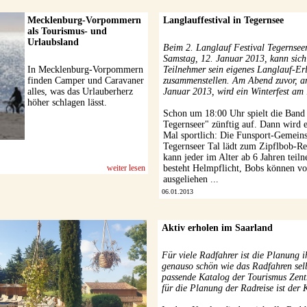
Mecklenburg-Vorpommern
Langlauffestival in Tegernsee
als Tourismus- und
Urlaubsland
Beim 2. Langlauf Festival Tegernsee
Samstag, 12. Januar 2013, kann sich
In Mecklenburg-Vorpommern
Teilnehmer sein eigenes Langlauf-Er
finden Camper und Caravaner
zusammenstellen. Am Abend zuvor, am
alles, was das Urlauberherz
Januar 2013, wird ein Winterfest am .
höher schlagen lässt.
Schon um 18:00 Uhr spielt die Band
Tegernseer" zünftig auf. Dann wird 
Mal sportlich: Die Funsport-Gemeins
Tegernseer Tal lädt zum Zipflbob-Re
kann jeder im Alter ab 6 Jahren teil
weiter lesen
besteht Helmpflicht, Bobs können vo
ausgeliehen ...
06.01.2013
Aktiv erholen im Saarland
Für viele Radfahrer ist die Planung i
genauso schön wie das Radfahren sel
passende Katalog der Tourismus Zent
für die Planung der Radreise ist der K