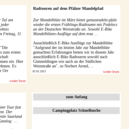
Radtouren auf dem Pfälzer Mandelpfad
r Tal am
Zur Mandelblüte im März bietet genussradeln-pfalz
 jeder
wieder die ersten Frühlings-Radtouren mit Pedelecs
lebnis
an der Deutschen Weinstraße an. Sowohl E-Bike
 Freitag, 11.
Mandelblüten-Ausflüge auf dem rosa ...
..
Ausschließlich E-Bike Ausflüge zur Mandelblüte
 "Die
"Aufgrund der im letzten Jahr zur Mandelblüte
es zum ersten
gemachten Erfahrungen bieten wir in diesem Jahr
chaft
ausschließlich E-Bike Radtouren sowohl nach
nnen ein. Hier
Gimmeldingen wie auch an der Südlichen
nehmen. Es
Weinstraße an", so Norbert Arend, ...
r Ort
05.01.2013
weiter lesen
weiter lesen
zum Anfang
hrer Tour fast
Campingplatz Schnellsuche
bst. Der
rale Saarland
atalog: ...