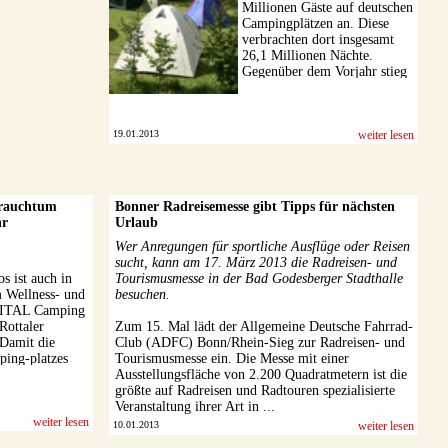
Millionen Gäste auf deutschen
Campingplätzen an. Diese
verbrachten dort insgesamt
26,1 Millionen Nächte.
Gegenüber dem Vorjahr stieg
die Zahl der Übernachtungen
im ...
19.01.2013
weiter lesen
Brauchtum
Bonner Radreisemesse gibt Tipps für nächsten
hr
Urlaub
Wer Anregungen für sportliche Ausflüge oder Reisen
sucht, kann am 17. März 2013 die Radreisen- und
s ist auch in
Tourismusmesse in der Bad Godesberger Stadthalle
m Wellness- und
besuchen.
 VITAL Camping
Rottaler
Zum 15. Mal lädt der Allgemeine Deutsche Fahrrad-
 Damit die
Club (ADFC) Bonn/Rhein-Sieg zur Radreisen- und
ping-platzes
Tourismusmesse ein. Die Messe mit einer
n nicht
Ausstellungsfläche von 2.200 Quadratmetern ist die
 es erneut ...
größte auf Radreisen und Radtouren spezialisierte
Veranstaltung ihrer Art in ...
weiter lesen
10.01.2013
weiter lesen