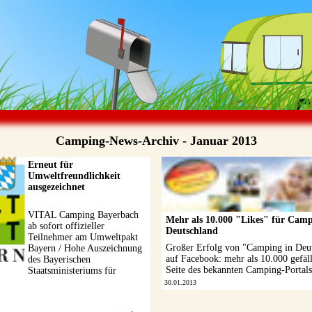
Camping-News-Archiv - Januar 2013
Erneut für
Umweltfreundlichkeit
ausgezeichnet
VITAL Camping Bayerbach
Mehr als 10.000 "Likes" für Camp
ab sofort offizieller
Deutschland
Teilnehmer am Umweltpakt
Großer Erfolg von "Camping in Deu
Bayern / Hohe Auszeichnung
auf Facebook: mehr als 10.000 gefäl
des Bayerischen
Seite des bekannten Camping-Portals
Staatsministeriums für
Umwelt und Gesundheit
30.01.2013