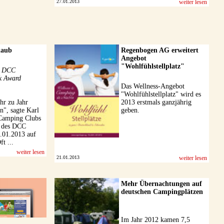
27.01.2013
weiter lesen
laub
Regenbogen AG erweitert
Angebot
"Wohlfühlstellplatz"
er DCC
k Award
Das Wellness-Angebot
"Wohlfühlstellplatz" wird es
hr zu Jahr
2013 erstmals ganzjährig
n", sagte Karl
geben.
 Camping Clubs
e des DCC
1.01.2013 auf
t ...
weiter lesen
21.01.2013
weiter lesen
Mehr Übernachtungen auf
deutschen Campingplätzen
Im Jahr 2012 kamen 7,5