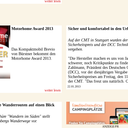
weiter lesen
Motorhome Award 2013
Sicher und komfortabel in den Ur
Auf der CMT in Stuttgart wurden d
Sicherheitspreis und der DCC Techni
Das Kompaktmobil Brevio
vergeben.
von Bürstner bekommt den
Motorhome Award 2013.
"Die Hersteller machen es uns von Ja
schwerer, noch Kritikpunkte zu finde
Zahlmann, Präsident des Deutschen
(DCC), vor der diesjährigen Vergab
Sicherheitspreises am Freitag, den 1
der CMT. "Das freut uns natürlich. Of
22.01.2013
weiter lesen
e Wanderrouten auf einen Blick
hüre "Wandern im Süden" stellt
bergs Wanderwege vor.
ANZEIGE/PR