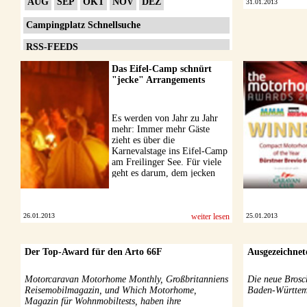
AUG
SEP
OKT
NOV
DEZ
31.01.2013
Campingplatz Schnellsuche
RSS-FEEDS
Impressum
Das Eifel-Camp schnürt
"jecke" Arrangements
Datenschutzerklärung
Es werden von Jahr zu Jahr
mehr: Immer mehr Gäste
zieht es über die
Karnevalstage ins Eifel-Camp
am Freilinger See. Für viele
geht es darum, dem jecken
Trubel zu entfliehen - und so
ist man auch ganz ...
26.01.2013
weiter lesen
25.01.2013
Der Top-Award für den Arto 66F
Ausgezeichnet
Motorcaravan Motorhome Monthly, Großbritanniens
Die neue Brosc
Reisemobilmagazin, und Which Motorhome,
Baden-Württem
Magazin für Wohnmobiltests, haben ihre