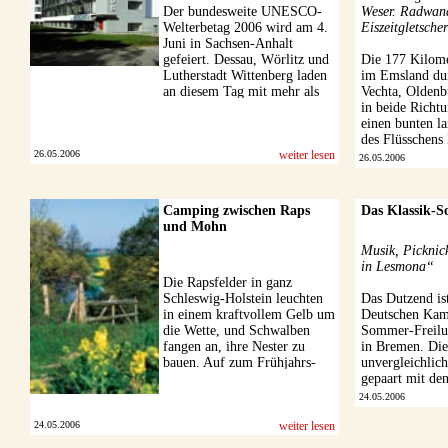
Der bundesweite UNESCO-
Weser. Radwande
Welterbetag 2006 wird am 4.
Eiszeitgletscher
Juni in Sachsen-Anhalt
gefeiert. Dessau, Wörlitz und
Die 177 Kilome
Lutherstadt Wittenberg laden
im Emsland dur
an diesem Tag mit mehr als
Vechta, Oldenb
50 Veranstaltungen zur
in beide Richtu
Begegnung mit den in der ...
einen bunten l
des Flüsschens 
26.05.2006
weiter lesen
26.05.2006
Camping zwischen Raps
Das Klassik-S
und Mohn
Musik, Pickni
in Lesmona“
Die Rapsfelder in ganz
Schleswig-Holstein leuchten
Das Dutzend ist
in einem kraftvollem Gelb um
Deutschen Kam
die Wette, und Schwalben
Sommer-Freilu
fangen an, ihre Nester zu
in Bremen. Die
bauen. Auf zum Frühjahrs-
unvergleichlic
Camping nach Schleswig-
gepaart mit den
Holstein!
24.05.2006
24.05.2006
weiter lesen