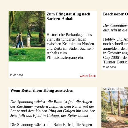
Zum Pfingstausflug nach
Beachsoccer Os
Sachsen-Anhalt
Der Countdown 
aus, rein in di
Historische Parkanlagen aus
vier Jahrhunderten laden
Hobby- und Ama
zwischen Krumke im Norden
noch schnell u
und Zeitz im Süden Sachsen-
anmelden, den
Anhalts zum
in Grömitz ang
Pfingstspaziergang ein.
Cup 2006", dem
Turnier Deutsc
22.05.2006
22.05.2006
weiter lesen
Wenn Reiter ihren König ausstechen
Die Spannung wächst: die Bahn ist frei, die Augen
der Zuschauer wandern zwischen dem Reiter mit der
Lanze und dem kleinen Ring am Galgen hin und her.
Jetzt fällt das Pferd in Galopp, der Reiter nimmt ...
Die Spannung wächst: die Bahn ist frei, die Augen