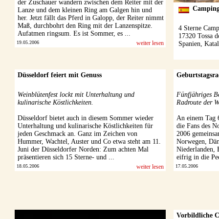
der Zuschauer wandern zwischen dem Reiter mit der
Lanze und dem kleinen Ring am Galgen hin und
her. Jetzt fällt das Pferd in Galopp, der Reiter nimmt
Maß, durchbohrt den Ring mit der Lanzenspitze.
Aufatmen ringsum. Es ist Sommer, es ...
19.05.2006
weiter lesen
Düsseldorf feiert mit Genuss
Geburtstagsra
Weinblütenfest lockt mit Unterhaltung und
Fünfjähriges Be
kulinarische Köstlichkeiten.
Radroute der W
Düsseldorf bietet auch in diesem Sommer wieder
An einem Tag 6
Unterhaltung und kulinarische Köstlichkeiten für
die Fans des N
jeden Geschmack an. Ganz im Zeichen von
2006 gemeinsa
Hummer, Wachtel, Auster und Co etwa steht am 11.
Norwegen, Dän
Juni der Düsseldorfer Norden: Zum achten Mal
Niederlanden, 
präsentieren sich 15 Sterne- und ...
eifrig in die P
18.05.2006
weiter lesen
17.05.2006
Vorbildliche 