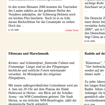
wichtige Rolle:
In den ersten Monaten 2006 konnten die Touristiker
Zuschauer an 
des Landes nahtlos an den goldenen Herbst des
...
Vorjahres anknüpfen, der Schleswig-Holstein noch
ein leichtes Plus bescherte. Noch ist es zu früh,
Die Deutsche Z
daraus Rückschlüsse für das Gesamtjahr zu ziehen.
nutzt dieses I
Doch das ...
verstärkte Au
2006*, um in C
11.05.2006
weiter lesen
den Deutschlan
liegt China an d
10.05.2006
Elfentanz und Marschmusik
Radeln auf de
Kirmes- und Schützenfeste, flatternde Fahnen und
"Küstentour", 
Festumzüge: Längst sind an den Pfingsttagen
"Vier Seebrück
kirchliche und weltliche Feiern miteinander
werden auf der
verwoben. Im Mittelpunkt des religiösen
Immer mehr ...
Pfingstfestes, ...
Zu jeder Jahres
Mit einem außergewöhnlichen Gottesdienst wird am
km langen Küs
4. Juni um 20 Uhr auf dem Plateau der Halde
Radler. Allein
Hoheward in Herten - mit Blick auf die Schalke-
Anhänger für k
Arena - ein WM-Gottesdienst gefeiert: Die Stadt
gemütlich oder 
Herten, so ein örtlicher WM-Beauftragter, zählt die
verschiedenste
ökumenische Nacht anlässlich ...
09.05.2006