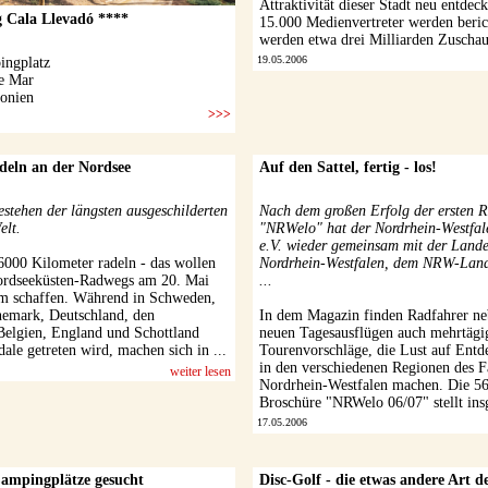
Attraktivität dieser Stadt neu entdec
15.000 Medienvertreter werden beric
werden etwa drei Milliarden Zuschaue
19.05.2006
deln an der Nordsee
Auf den Sattel, fertig - los!
stehen der längsten ausgeschilderten
Nach dem großen Erfolg der ersten 
elt.
"NRWelo" hat der Nordrhein-Westfal
e.V. wieder gemeinsam mit der Lande
000 Kilometer radeln - das wollen
Nordrhein-Westfalen, dem NRW-Land
ordseeküsten-Radwegs am 20. Mai
...
m schaffen. Während in Schweden,
emark, Deutschland, den
In dem Magazin finden Radfahrer ne
Belgien, England und Schottland
neuen Tagesausflügen auch mehrtägi
edale getreten wird, machen sich in ...
Tourenvorschläge, die Lust auf Entd
in den verschiedenen Regionen des F
weiter lesen
Nordrhein-Westfalen machen. Die 56 
Broschüre "NRWelo 06/07" stellt insg
17.05.2006
Campingplätze gesucht
Disc-Golf - die etwas andere Art de