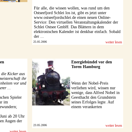
Für alle, die wissen wollen, was rund um den
Ostseefjord Schlei los ist, gibt es jetzt unter
www.ostseefjordschlei.de einen neuen Online-
Service: Den virtuellen Veranstaltungskalender der
Schlei Ostsee GmbH. Das Blättern in dem
elektronischen Kalender ist denkbar einfach. Sobald
der ...
25.05.2006
weiter lesen
uen
Energiebündel vor den
Toren Hamburg
die Kicker aus
eisterschaft ihr
nheiten vor und
Wenn der Nobel-Preis
rer ...
verliehen wird, wissen nur
wenige, dass Alfred Nobel in
schen Spieler
Geesthacht den Grundstein
hr im
seines Erfolges legte. Auf
bewundern;
einem verankerten
Elblastkahn entdeckte er das
 Juni ab 20 Uhr
Dynamit, seine wichtigste
den Augen der
Erfindung.
23.05.2006
weiter lesen
weiter lesen