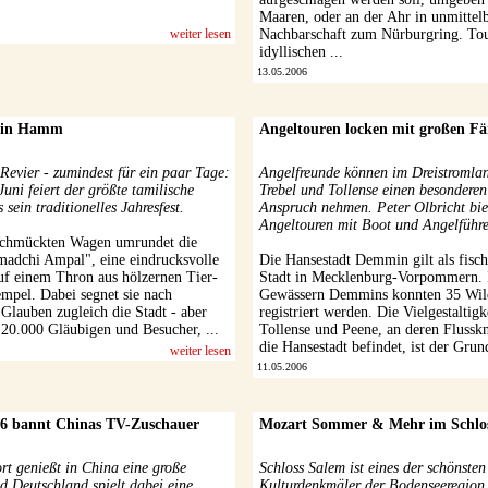
Themengärten, ...
Maaren, oder an der Ahr in unmittel
weiter lesen
Nachbarschaft zum Nürburgring. Tou
idyllischen ...
13.05.2006
n in Hamm
Angeltouren locken mit großen F
 Revier - zumindest für ein paar Tage:
Angelfreunde können im Dreistromla
Juni feiert der größte tamilische
Trebel und Tollense einen besonderen
sein traditionelles Jahresfest.
Anspruch nehmen. Peter Olbricht biet
Angeltouren mit Boot und Angelführer
chmückten Wagen umrundet die
madchi Ampal", eine eindrucksvolle
Die Hansestadt Demmin gilt als fisch
uf einem Thron aus hölzernen Tier-
Stadt in Mecklenburg-Vorpommern. 
empel. Dabei segnet sie nach
Gewässern Demmins konnten 35 Wild
Glauben zugleich die Stadt - aber
registriert werden. Die Vielgestaltig
 20.000 Gläubigen und Besucher, ...
Tollense und Peene, an deren Flussk
die Hansestadt befindet, ist der Grund
weiter lesen
11.05.2006
 bannt Chinas TV-Zuschauer
Mozart Sommer & Mehr im Schlo
rt genießt in China eine große
Schloss Salem ist eines der schönsten
d Deutschland spielt dabei eine
Kulturdenkmäler der Bodenseeregion