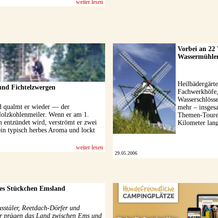
weiter lesen
Vorbei an 22
Wassermühle
Heilbädergärte
nd Fichtelzwergen
Fachwerkhöfe
Wasserschlösse
d qualmt er wieder — der
mehr – insges
Holzkohlenmeiler. Wenn er am 1.
Themen-Touren
h entzündet wird, verströmt er zwei
Kilometer lan
in typisch herbes Aroma und lockt
einheitlich bes
Radrouten- Ne
Osnabrücker ..
weiter lesen
29.05.2006
es Stückchen Emsland
sstäler, Reetdach-Dörfer und
r prägen das Land zwischen Ems und