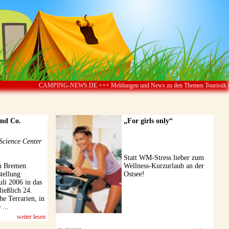
PING-NEWS.DE +++ Meldungen und News zu den Themen Touristik ï¿½ Camping & Carava
und Co.
„For girls only“
Science Center
Statt WM-Stress lieber zum
in Bremen
Wellness-Kurzurlaub an der
stellung
Ostsee!
uli 2006 in das
ließlich 24.
e Terrarien, in
...
weiter lesen