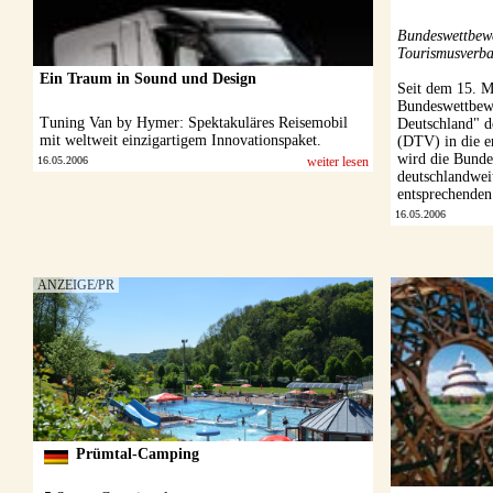
Bundeswettbew
Tourismusverba
Ein Traum in Sound und Design
Seit dem 15. M
Bundeswettbewe
Tuning Van by Hymer: Spektakuläres Reisemobil
Deutschland" d
mit weltweit einzigartigem Innovationspaket.
(DTV) in die e
wird die Bund
16.05.2006
weiter lesen
deutschlandwei
entsprechenden
16.05.2006