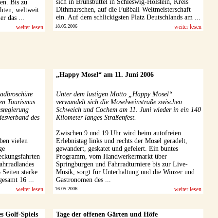
sich in Brunsbüttel in Schleswig-Holstein, Kreis
ken. Bis zu
Dithmarschen, auf die Fußball-Weltmeisterschaft
hten, weltweit
ein. Auf dem schlickigsten Platz Deutschlands am ...
r das ...
18.05.2006
weiter lesen
weiter lesen
„Happy Mosel“ am 11. Juni 2006
Radbroschüre
Unter dem lustigen Motto „Happy Mosel“
en Tourismus
verwandelt sich die Moselweinstraße zwischen
sregierung
Schweich und Cochem am 11. Juni wieder in ein 140
esverband des
Kilometer langes Straßenfest.
Zwischen 9 und 19 Uhr wird beim autofreien
ben vielen
Erlebnistag links und rechts der Mosel geradelt,
ge
gewandert, geskatet und gefeiert. Ein buntes
eckungsfahrten
Programm, vom Handwerkermarkt über
ahrradlandes
Springburgen und Fahrradturniere bis zur Live-
Seiten starke
Musik, sorgt für Unterhaltung und die Winzer und
esamt 16 ...
Gastronomen des ...
weiter lesen
16.05.2006
weiter lesen
s Golf-Spiels
Tage der offenen Gärten und Höfe