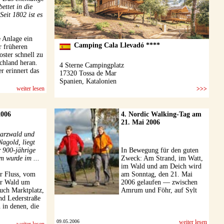
bettet in die
eit 1802 ist es
e Anlage ein
r früheren
ster schnell zu
chland heran.
r erinnert das
weiter lesen
2006
4. Nordic Walking-Tag am
21. Mai 2006
warzwald und
Nagold, liegt
r 900-jährige
In Bewegung für den guten
m wurde im ...
Zweck: Am Strand, im Watt,
im Wald und am Deich wird
r Fluss, vom
am Sonntag, den 21. Mai
der Wald um
2006 gelaufen — zwischen
auch Marktplatz,
Amrum und Föhr, auf Sylt
nd Lederstraße
und Fehmarn, in Büsum,
 in denen, die
Friedrichskoog und ...
09.05.2006
weiter lesen
weiter lesen