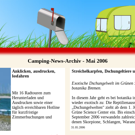
CAM
Camping-News-Archiv - Mai 2006
Anklicken, ausdrucken,
Streichelkarpfen, Dschungeltiere 
losfahren
Exotische Dschungelwelt im Grünen 
botanika Bremen.
Mit 16 Radtouren zum
Herunterladen und
In diesem Jahr geht es bei botanika 
Ausdrucken sowie einer
wieder exotisch zu: Die Reptilienaus
täglich erreichbaren Hotline
„Dschungelwelten“ zieht ab dem 1. J
für kurzfristige
Grüne Science Center ein. Bis einsch
Zimmerbuchungen und
September 2006 verwandeln zahlreich
weitere Informationen bietet
denen Skorpione, Schlangen, Warane 
der Verein Unterelbe
31.05.2006
Tourismus e.V. aktiven ...