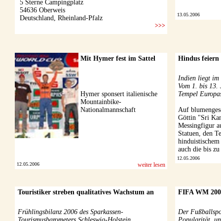
13.05.2006
Mit Hymer fest im Sattel
Hindus feier
Indien liegt im
Vom 1. bis 13. 
Hymer sponsert italienische
Tempel Europas 
Mountainbike-
Nationalmannschaft
Auf blumenges
Göttin "Sri Ka
Messingfigur a
Statuen, den T
hinduistischem 
auch die bis zu
12.05.2006
12.05.2006
weiter lesen
Touristiker streben qualitatives Wachstum an
FIFA WM 2006
Frühlingsbilanz 2006 des Sparkassen-
Der Fußballspo
Tourismusbarometers Schleswig-Holstein
Popularität, un