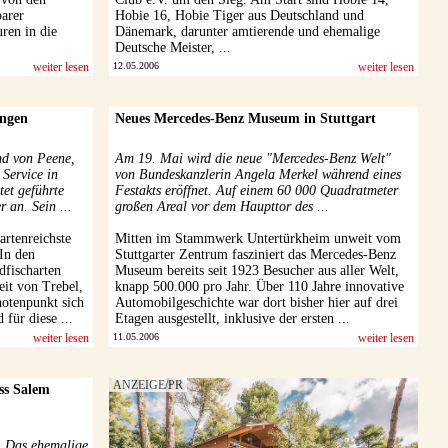
barer
Hobie 16, Hobie Tiger aus Deutschland und
ren in die
Dänemark, darunter amtierende und ehemalige
Deutsche Meister, ...
weiter lesen
12.05.2006
weiter lesen
ängen
Neues Mercedes-Benz Museum in Stuttgart
nd von Peene,
Am 19. Mai wird die neue "Mercedes-Benz Welt"
 Service in
von Bundeskanzlerin Angela Merkel während eines
et geführte
Festakts eröffnet. Auf einem 60 000 Quadratmeter
 an. Sein ...
großen Areal vor dem Haupttor des ...
artenreichste
Mitten im Stammwerk Untertürkheim unweit vom
In den
Stuttgarter Zentrum fasziniert das Mercedes-Benz
fischarten
Museum bereits seit 1923 Besucher aus aller Welt,
keit von Trebel,
knapp 500.000 pro Jahr. Über 110 Jahre innovative
notenpunkt sich
Automobilgeschichte war dort bisher hier auf drei
 für diese ...
Etagen ausgestellt, inklusive der ersten ...
weiter lesen
11.05.2006
weiter lesen
ss Salem
. Das ehemalige