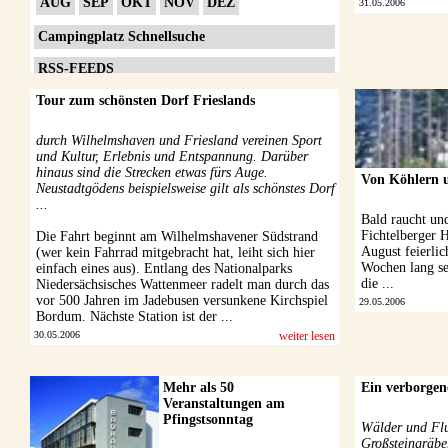
AUG
SEP
OKT
NOV
DEZ
31.05.2006
Campingplatz Schnellsuche
RSS-FEEDS
Tour zum schönsten Dorf Frieslands
Impressum
Datenschutzerklärung
durch Wilhelmshaven und Friesland vereinen Sport
und Kultur, Erlebnis und Entspannung. Darüber
hinaus sind die Strecken etwas fürs Auge.
Von Köhlern u
Neustadtgödens beispielsweise gilt als schönstes Dorf
...
Bald raucht un
Fichtelberger 
Die Fahrt beginnt am Wilhelmshavener Südstrand
August feierlic
(wer kein Fahrrad mitgebracht hat, leiht sich hier
Wochen lang se
einfach eines aus). Entlang des Nationalparks
die ...
Niedersächsisches Wattenmeer radelt man durch das
vor 500 Jahren im Jadebusen versunkene Kirchspiel
29.05.2006
Bordum. Nächste Station ist der ...
30.05.2006
weiter lesen
Mehr als 50
Ein verborgen
Veranstaltungen am
Pfingstsonntag
Wälder und Flu
Großsteingräbe