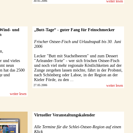
30.05.2006
weiter lesen
 Wind- und
„Butt-Tage“ - guter Fang für Feinschmecker
n
Frischer Ostsee-Fisch und Urlaubsspaß bis 30. Juni
2006
n,
,
Lecker "Butt mit Stachelbeeren" und zum Dessert
r und vieles
"Arleander-Torte" - wer sich frischen Ostsee-Fisch
amt neun
und noch viel mehr regionale Köstlichkeiten auf der
 hat das 2500
Zunge zergehen lassen möchte, fährt in der Probstei,
ge und
nach Schönberg oder Laboe, in der Region an der
childerte
Kieler Förde, zu den ...
tz durch das
27.05.2006
weiter lesen
.
weiter lesen
Virtueller Veranstaltungskalender
Alle Termine für die Schlei-Ostsee-Region auf einen
Klick