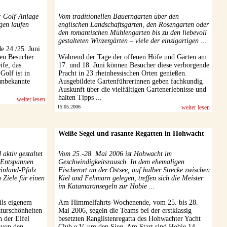
sc-Golf-Anlage
Vom traditionellen Bauerngarten über den
gen laufen
englischen Landschaftsgarten, den Rosengarten oder
den romantischen Mühlengarten bis zu den liebevoll
gestalteten Winzergärten – viele der einzigartigen ...
e 24./25. Juni
den Besucher
Während der Tage der offenen Höfe und Gärten am
ife, das
17. und 18. Juni können Besucher diese verborgende
Golf ist in
Pracht in 23 rheinhessischen Orten genießen.
 unbekannte
Ausgebildete Gartenführerinnen geben fachkundig
Auskunft über die vielfältigen Gartenerlebnisse und
halten Tipps ...
weiter lesen
15.05.2006
weiter lesen
Weiße Segel und rasante Regatten in Hohwacht
 aktiv gestaltet
Vom 25.-28. Mai 2006 ist Hohwacht im
 Entspannen
Geschwindigkeitsrausch. In dem ehemaligen
inland-Pfalz
Fischerort an der Ostsee, auf halber Strecke zwischen
 Ziele für einen
Kiel und Fehmarn gelegen, treffen sich die Meister
im Katamaransegeln zur Hobie ...
ils eigenem
Am Himmelfahrts-Wochenende, vom 25. bis 28.
turschönheiten
Mai 2006, segeln die Teams bei der erstklassig
n der Eifel
besetzten Ranglistenregatta des Hohwachter Yacht
 von den
Club e.V. um den Sieg. Am Start sind Hobie 14,