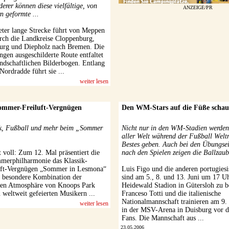
rer können diese vielfältige, von
ANZEIGE/PR
n geformte ...
ter lange Strecke führt von Meppen
ch die Landkreise Cloppenburg,
urg und Diepholz nach Bremen. Die
ngen ausgeschilderte Route entfaltet
andschaftlichen Bilderbogen. Entlang
Nordradde führt sie ...
weiter lesen
ommer-Freiluft-Vergnügen
Den WM-Stars auf die Füße scha
ck, Fußball und mehr beim „Sommer
Nicht nur in den WM-Stadien werden 
aller Welt während der Fußball Weltm
Bestes geben. Auch bei den Übungsei
 voll: Zum 12. Mal präsentiert die
nach den Spielen zeigen die Ballzaube
merphilharmonie das Klassik-
ft-Vergnügen „Sommer in Lesmona“
Luis Figo und die anderen portugiesi
 besondere Kombination der
sind am 5., 8. und 13. Juni um 17 U
hen Atmosphäre von Knoops Park
Heidewald Stadion in Gütersloh zu 
 weltweit gefeierten Musikern ...
Franceso Totti und die italienische
Nationalmannschaft trainieren am 9.
weiter lesen
in der MSV-Arena in Duisburg vor 
Fans. Die Mannschaft aus ...
23.05.2006