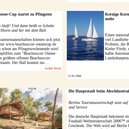
tsee-Cup startet zu Pfingsten
Kernige Korn
mehr
läuft! Und dann heißt es Schuhe
e Shorts und her mit dem Ball.
Einen naturna
teurmannschaften können sich jetzt
viel Landliebe
nter www.beachsoccer-ostseecup.de
Probstei, die 
n schon am Pfingstwochenende wird
Kieler Förde, 
epfiffen zum "Beachsoccer Ostsee-
halbe Autostu
 größten offenen Beachsoccer-
Landeshauptsta
hlands. Der Ball kommt ins ...
weiter lesen
21.05.2006
Die Hauptstadt beim Abschlusstra
Berlins Tourismuswirtschaft setzt auf
und Service
Die deutsche Hauptstadt bekommt mi
Fussball-Weltmeisterschaft 2006™ ei
Geschenk. Die Welt wird auf Berlin 