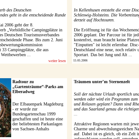
erb des Deutschen
In Kellenhusen entsteht die erste Di
ndes geht in die entscheidende Runde
Schleswig-Holsteins. Die Vorbereitun
derzeit auf Hochtouren.
ai 2006 geht der 8.
rb „Vorbildliche Campingplätze in
Die Eröffnung ist für das Wochenend
es Deutschen Tourismusverbandes
2006 geplant. Der Parcour ist für je
ntscheidende Phase. Bis zum 2. Juni
kostenfrei, man braucht keine Platzre
esbewertungskommission
"Einputten" ist leicht erlernbar. Disc-
t 33 Campingplätze, die aus
Deutschland eine neue, noch relativ
 Wettbewerben ...
Sportart. Das bei Jung und Alt ...
weiter lesen
15.05.2006
Radtour zu
Träumen unter’m Sternenzelt
„Gartenträume“-Parks am
Elberadweg
Soll der nächste Urlaub sportlich und
werden oder wird ein Programm zum
Der Elbauenpark Magdeburg
und Relaxen geplant? Dann sind Rhe
- er wurde zur
und das Saarland genau die richtigen
Bundesgartenschau 1999
...
geschaffen und ist heute eine
der beliebtesten Parkanlagen
Attraktive Regionen warten mit jewe
von Sachsen-Anhalts
Charme und abwechslungsreichen Na
Landeshauptstadt. Ein bunter
auf. Dabei ist es gleich, ob ein Zelt i
Mix aus verschiedenen
aufgeschlagen werden soll, umgeben