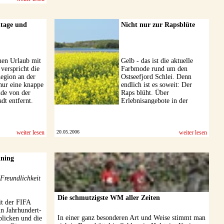
tage und
Nicht nur zur Rapsblüte
hen Urlaub mit
Gelb - das ist die aktuelle
 verspricht die
Farbmode rund um den
Region an der
Ostseefjord Schlei. Denn
nur eine knappe
endlich ist es soweit: Der
nde von der
Raps blüht. Über
dt entfernt.
Erlebnisangebote in der
Schlei-Ostsee-Region für
draußen und drinnen ...
weiter lesen
20.05.2006
weiter lesen
ining
 Freundlichkeit
Die schmutzigste WM aller Zeiten
t der FIFA
n Jahrhundert-
In einer ganz besonderen Art und Weise stimmt man
blicken und die