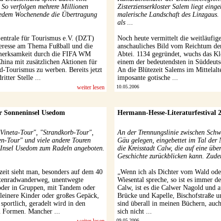
 So verfolgen mehrere Millionen
Zisterzienserkloster Salem liegt einge
jedem Wochenende die Übertragung
malerische Landschaft des Linzgaus. S
als ...
entrale für Tourismus e.V. (DZT)
Noch heute vermittelt die weitläufig
nteresse am Thema Fußball und die
anschauliches Bild vom Reichtum de
fmerksamkeit durch die FIFA WM
Abtei. 1134 gegründet, wuchs das Klo
hina mit zusätzlichen Aktionen für
einem der bedeutendsten in Süddeuts
d-Tourismus zu werben. Bereits jetzt
An die Blütezeit Salems im Mittelalte
ritter Stelle ...
imposante gotische ...
weiter lesen
10.05.2006
r Sonneninsel Usedom
Hermann-Hesse-Literaturfestival 
"Vineta-Tour", "Strandkorb-Tour",
An der Trennungslinie zwischen Sch
en-Tour" und viele andere Touren
Gäu gelegen, eingebettet im Tal der 
 Insel Usedom zum Radeln angeboten.
die Kreisstadt Calw, die auf eine übe
Geschichte zurückblicken kann. Zude
zeit sieht man, besonders auf dem 40
„Wenn ich als Dichter vom Wald ode
tenradwanderweg, unentwegte
Wiesental spreche, so ist es immer 
 oder in Gruppen, mit Tandem oder
Calw, ist es die Calwer Nagold und 
leinere Kinder oder großes Gepäck,
Brücke und Kapelle, Bischofstraße u
sportlich, geradelt wird in den
sind überall in meinen Büchern, auch
n Formen. Mancher ...
sich nicht ...
weiter lesen
09.05.2006