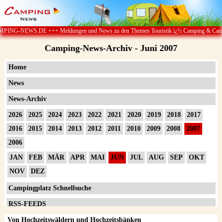
++ Meldungen und News zu den Themen Touristik ï¿½ Camping & Caravan ï¿½ Campingp
Camping-News-Archiv - Juni 2007
Home
News
News-Archiv
2026
2025
2024
2023
2022
2021
2020
2019
2018
2017
2016
2015
2014
2013
2012
2011
2010
2009
2008
2007
2006
JAN
FEB
MÄR
APR
MAI
JUN
JUL
AUG
SEP
OKT
NOV
DEZ
Campingplatz Schnellsuche
RSS-FEEDS
Von Hochzeitswäldern und Hochzeitsbänken
Impressum