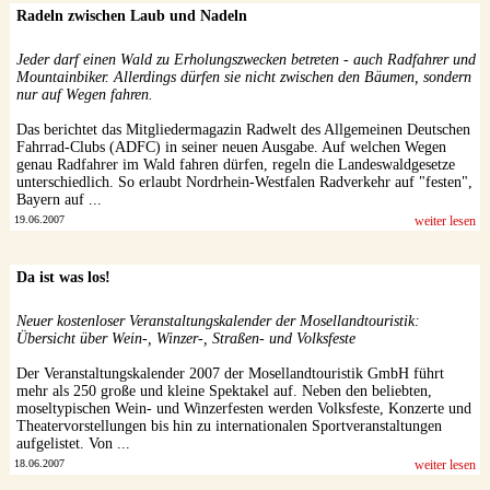
Radeln zwischen Laub und Nadeln
Jeder darf einen Wald zu Erholungszwecken betreten - auch Radfahrer und
Mountainbiker. Allerdings dürfen sie nicht zwischen den Bäumen, sondern
nur auf Wegen fahren.
Das berichtet das Mitgliedermagazin Radwelt des Allgemeinen Deutschen
Fahrrad-Clubs (ADFC) in seiner neuen Ausgabe. Auf welchen Wegen
genau Radfahrer im Wald fahren dürfen, regeln die Landeswaldgesetze
unterschiedlich. So erlaubt Nordrhein-Westfalen Radverkehr auf "festen",
Bayern auf ...
19.06.2007
weiter lesen
Da ist was los!
Neuer kostenloser Veranstaltungskalender der Mosellandtouristik:
Übersicht über Wein-, Winzer-, Straßen- und Volksfeste
Der Veranstaltungskalender 2007 der Mosellandtouristik GmbH führt
mehr als 250 große und kleine Spektakel auf. Neben den beliebten,
moseltypischen Wein- und Winzerfesten werden Volksfeste, Konzerte und
Theatervorstellungen bis hin zu internationalen Sportveranstaltungen
aufgelistet. Von ...
18.06.2007
weiter lesen