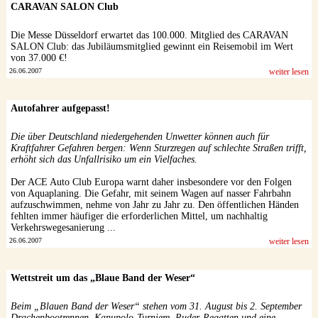
CARAVAN SALON Club
Die Messe Düsseldorf erwartet das 100.000. Mitglied des CARAVAN
SALON Club: das Jubiläumsmitglied gewinnt ein Reisemobil im Wert
von 37.000 €!
26.06.2007
weiter lesen
Autofahrer aufgepasst!
Die über Deutschland niedergehenden Unwetter können auch für
Kraftfahrer Gefahren bergen: Wenn Sturzregen auf schlechte Straßen trifft,
erhöht sich das Unfallrisiko um ein Vielfaches.
Der ACE Auto Club Europa warnt daher insbesondere vor den Folgen
von Aquaplaning. Die Gefahr, mit seinem Wagen auf nasser Fahrbahn
aufzuschwimmen, nehme von Jahr zu Jahr zu. Den öffentlichen Händen
fehlten immer häufiger die erforderlichen Mittel, um nachhaltig
Verkehrswegesanierung ...
26.06.2007
weiter lesen
Wettstreit um das „Blaue Band der Weser“
Beim „Blauen Band der Weser“ stehen vom 31. August bis 2. September
Drachenbootrennen, Kanupolo-Turniere, Ruder-Regatten und eine