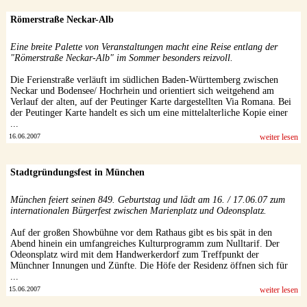
Römerstraße Neckar-Alb
Eine breite Palette von Veranstaltungen macht eine Reise entlang der
"Römerstraße Neckar-Alb" im Sommer besonders reizvoll.
Die Ferienstraße verläuft im südlichen Baden-Württemberg zwischen
Neckar und Bodensee/ Hochrhein und orientiert sich weitgehend am
Verlauf der alten, auf der Peutinger Karte dargestellten Via Romana. Bei
der Peutinger Karte handelt es sich um eine mittelalterliche Kopie einer
...
16.06.2007
weiter lesen
Stadtgründungsfest in München
München feiert seinen 849. Geburtstag und lädt am 16. / 17.06.07 zum
internationalen Bürgerfest zwischen Marienplatz und Odeonsplatz.
Auf der großen Showbühne vor dem Rathaus gibt es bis spät in den
Abend hinein ein umfangreiches Kulturprogramm zum Nulltarif. Der
Odeonsplatz wird mit dem Handwerkerdorf zum Treffpunkt der
Münchner Innungen und Zünfte. Die Höfe der Residenz öffnen sich für
...
15.06.2007
weiter lesen