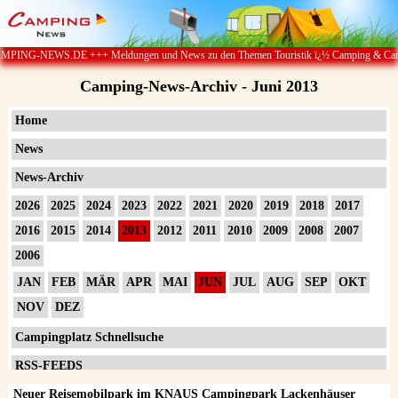
gen und News zu den Themen Touristik ï¿½ Camping & Caravan ï¿½ Campingplï¿½tze ï
Camping-News-Archiv - Juni 2013
Home
News
News-Archiv
2026
2025
2024
2023
2022
2021
2020
2019
2018
2017
2016
2015
2014
2013
2012
2011
2010
2009
2008
2007
2006
JAN
FEB
MÄR
APR
MAI
JUN
JUL
AUG
SEP
OKT
NOV
DEZ
Campingplatz Schnellsuche
RSS-FEEDS
Neuer Reisemobilpark im KNAUS Campingpark Lackenhäuser
Impressum