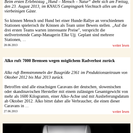
Beim ersten Erlebnistag „Hund – Mensch – Natur“ dreht sich am Freitag,
den 23. August 2013, im KNAUS Campingpark Viechtach alles um die
vierbeinigen Gäste.
So können Mensch und Hund bei einer Hunde-Rallye an verschiedenen
Stationen spielerisch ihr Können als Team unter Beweis stellen. „Auf die
drei ersten Teams warten interessante Preise“, verspricht die
stellvertretende Camp-Managerin Elke Ujj. Geplant sind mehrere
Stationen, ...
28.06.2013
weiter lesen
Alko ruft 7000 Bremsen wegen möglichem Radverlust zurück
Alko ruft Bremstrommeln der Baugröße 2361 im Produktionszeitraum von
Oktober 2012 bis Mai 2013 zurück.
Betroffen sind alle einachsigen Caravans der deutschen, slowenischen
oder skandinavischen Hersteller mit einem zulässigen Gesamtgewicht von
mehr als 1600 Kilogramm, einer Alko-Achse und mit Auslieferungsdatum
ab Oktober 2012. Alko bittet daher alle Verbraucher, die einen dieser
Caravans in ...
27.06.2013
weiter lesen