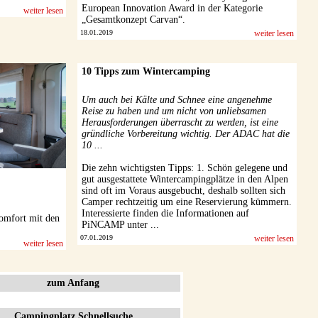
European Innovation Award in der Kategorie
weiter lesen
„Gesamtkonzept Carvan“.
18.01.2019
weiter lesen
10 Tipps zum Wintercamping
Um auch bei Kälte und Schnee eine angenehme
Reise zu haben und um nicht von unliebsamen
Herausforderungen überrascht zu werden, ist eine
gründliche Vorbereitung wichtig. Der ADAC hat die
10 ...
Die zehn wichtigsten Tipps: 1. Schön gelegene und
gut ausgestattete Wintercampingplätze in den Alpen
sind oft im Voraus ausgebucht, deshalb sollten sich
Camper rechtzeitig um eine Reservierung kümmern.
Interessierte finden die Informationen auf
mfort mit den
PiNCAMP unter ...
07.01.2019
weiter lesen
weiter lesen
zum Anfang
Campingplatz Schnellsuche