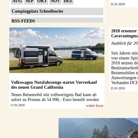
AUG
SEP
OKT
NOV
DEZ
21.01.2019
Campingplatz Schnellsuche
RSS-FEEDS
Impressum
2018 erneuter
Caravaningm
Datenschutzerklärung
Ausblick für 20
Seit Jahren st
von einem Spit
2018 setzten d
Besitzumschre
Reisemobilen 
Auswertungen 
Volkswagen Nutzfahrzeuge startet Vorverkauf
Verbandes DCHV
des neuen Grand California
15.01.2019
Neues Reisemobil mit vollwertigem Bad kann ab
sofort zu Preisen ab 54.990,- Euro bestellt werden
17.01.2019
weiter lesen