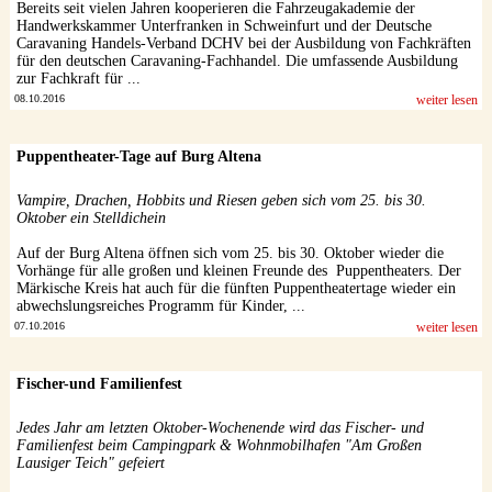
Bereits seit vielen Jahren kooperieren die Fahrzeugakademie der
Handwerkskammer Unterfranken in Schweinfurt und der Deutsche
Caravaning Handels-Verband DCHV bei der Ausbildung von Fachkräften
für den deutschen Caravaning-Fachhandel. Die umfassende Ausbildung
zur Fachkraft für ...
08.10.2016
weiter lesen
Puppentheater-Tage auf Burg Altena
Vampire, Drachen, Hobbits und Riesen geben sich vom 25. bis 30.
Oktober ein Stelldichein
Auf der Burg Altena öffnen sich vom 25. bis 30. Oktober wieder die
Vorhänge für alle großen und kleinen Freunde des Puppentheaters. Der
Märkische Kreis hat auch für die fünften Puppentheatertage wieder ein
abwechslungsreiches Programm für Kinder, ...
07.10.2016
weiter lesen
Fischer-und Familienfest
Jedes Jahr am letzten Oktober-Wochenende wird das Fischer- und
Familienfest beim Campingpark & Wohnmobilhafen "Am Großen
Lausiger Teich" gefeiert