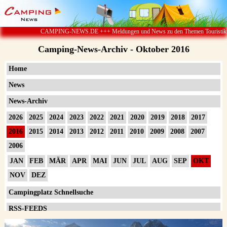
CAMPING-NEWS.DE +++ Meldungen und News zu den Themen Touristik ï¿½ Campin
Camping-News-Archiv - Oktober 2016
Home
News
News-Archiv
2026
2025
2024
2023
2022
2021
2020
2019
2018
2017
2016
2015
2014
2013
2012
2011
2010
2009
2008
2007
2006
JAN
FEB
MÄR
APR
MAI
JUN
JUL
AUG
SEP
OKT
NOV
DEZ
Campingplatz Schnellsuche
RSS-FEEDS
Impressum