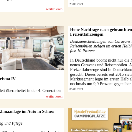
23.08.2021
weiter lesen
Hohe Nachfrage nach gebrauchten
Freizeitfahrzeugen
Besitzumschreibungen von Caravans
Reisemobilen steigen im ersten Halb
fast 10 Prozent
In Deutschland boomt nicht nur die 
neuen Caravans und Reisemobilen. A
Freizeitfahrzeuge sind in Deutschla
gesucht. Dieses bereits seit 2015 ste
risma IV
Marktsegment legte im ersten Halbja
nochmals um 9,9 Prozent gegenüber 
05.08.2021
tt überarbeitet in der 4. Generation
weiter lesen
 Klimaanlage im Auto in Schuss
ng und Pflege