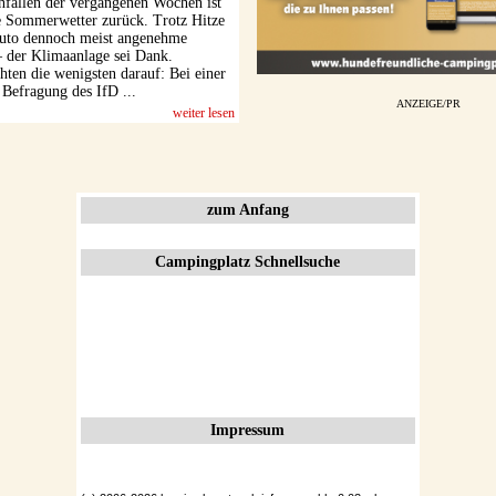
fällen der vergangenen Wochen ist
e Sommerwetter zurück. Trotz Hitze
Auto dennoch meist angenehme
 der Klimaanlage sei Dank.
hten die wenigsten darauf: Bei einer
 Befragung des IfD ...
ANZEIGE/PR
weiter lesen
zum Anfang
Campingplatz Schnellsuche
Impressum