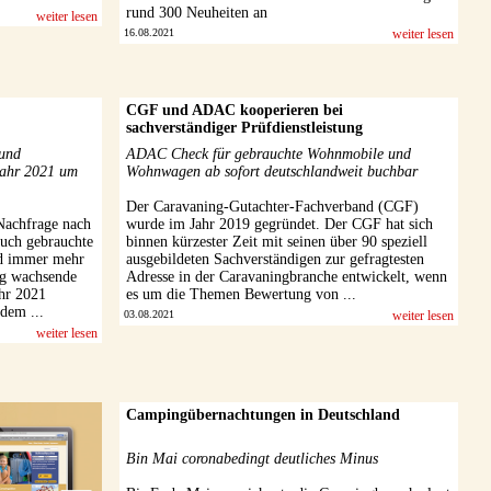
rund 300 Neuheiten an
weiter lesen
16.08.2021
weiter lesen
CGF und ADAC kooperieren bei
sachverständiger Prüfdienstleistung
 und
ADAC Check für gebrauchte Wohnmobile und
jahr 2021 um
Wohnwagen ab sofort deutschlandweit buchbar
Der Caravaning-Gutachter-Fachverband (CGF)
Nachfrage nach
wurde im Jahr 2019 gegründet. Der CGF hat sich
uch gebrauchte
binnen kürzester Zeit mit seinen über 90 speziell
nd immer mehr
ausgebildeten Sachverständigen zur gefragtesten
tig wachsende
Adresse in der Caravaningbranche entwickelt, wenn
hr 2021
es um die Themen Bewertung von ...
dem ...
03.08.2021
weiter lesen
weiter lesen
Campingübernachtungen in Deutschland
Bin Mai coronabedingt deutliches Minus