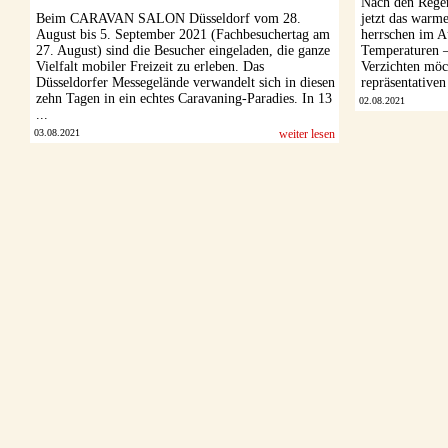
Nach den Regen
Beim CARAVAN SALON Düsseldorf vom 28.
jetzt das warm
August bis 5. September 2021 (Fachbesuchertag am
herrschen im 
27. August) sind die Besucher eingeladen, die ganze
Temperaturen –
Vielfalt mobiler Freizeit zu erleben. Das
Verzichten möc
Düsseldorfer Messegelände verwandelt sich in diesen
repräsentativen
zehn Tagen in ein echtes Caravaning-Paradies. In 13
02.08.2021
...
03.08.2021
weiter lesen