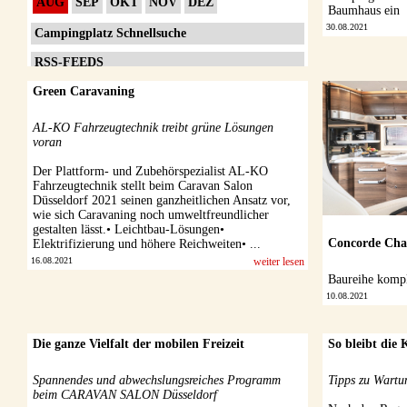
AUG
SEP
OKT
NOV
DEZ
Baumhaus ein
30.08.2021
Campingplatz Schnellsuche
RSS-FEEDS
Green Caravaning
Impressum
Datenschutzerklärung
AL-KO Fahrzeugtechnik treibt grüne Lösungen
voran
Der Plattform- und Zubehörspezialist AL-KO
Fahrzeugtechnik stellt beim Caravan Salon
Düsseldorf 2021 seinen ganzheitlichen Ansatz vor,
wie sich Caravaning noch umweltfreundlicher
gestalten lässt.• Leichtbau-Lösungen•
Concorde Cha
Elektrifizierung und höhere Reichweiten• ...
16.08.2021
weiter lesen
Baureihe komple
10.08.2021
Die ganze Vielfalt der mobilen Freizeit
So bleibt die
Spannendes und abwechslungsreiches Programm
Tipps zu Wartu
beim CARAVAN SALON Düsseldorf