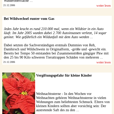
Wasseroberfläche ...
21.12.2006
weiter lesen
Bei Wildwechsel runter vom Gas
Jedes Jahr kracht es rund 210.000 mal, wenn ein Wildtier in ein Auto
läuft. Im Jahr 2005 wurden dabei 2.700 Autoinsassen verletzt, 14 sogar
getötet. Wie gefährlich ein Wildunfall mit dem Auto werden ...
Dabei setzten die Sachverständigen erstmals Dummies von Reh,
Damhirsch und Wildschwein in Originalform, -größe und -gewicht ein.
Bereits bei Tempo 50 entstanden bei Zusammenstößen gängiger Pkw mit
den 25 bis 90 Kilo schweren Tierattrappen Schäden von mehreren ...
21.12.2006
weiter lesen
Vergiftungsgefahr für kleine Kinder
Weihnachtssterne - In den Wochen vor
Weihnachten gehören Weihnachtssterne in vielen
Wohnungen zum beliebtesten Schmuck. Eltern von
kleinen Kindern sollten aber vorsichtig sein: Der
austretende Saft des zu den ...