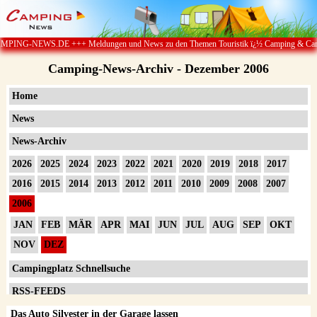
+ Meldungen und News zu den Themen Touristik ï¿½ Camping & Caravan ï¿½ Campingpl
Camping-News-Archiv - Dezember 2006
Home
News
News-Archiv
2026
2025
2024
2023
2022
2021
2020
2019
2018
2017
2016
2015
2014
2013
2012
2011
2010
2009
2008
2007
2006
JAN
FEB
MÄR
APR
MAI
JUN
JUL
AUG
SEP
OKT
NOV
DEZ
Campingplatz Schnellsuche
RSS-FEEDS
Das Auto Silvester in der Garage lassen
Impressum