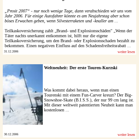
Datenschutzerklärung
„Prosit 2007“ - nur noch wenige Tage, dann verabschieden wir uns vom
Jahr 2006. Für einige Autofahrer könnte es am Neujahrstag aber schon
böses Erwachen geben, wenn Silvesterraketen und -knaller am ...
Teilkaskoversicherung zahlt „Brand- und Explosionsschäden“ „Wenn der
Täter nachts unerkannt entkommen ist, hilft nur die eigene
Teilkaskoversicherung, um den Brand- oder Explosionsschaden bezahlt zu
bekommen. Einen negativen Einfluss auf den Schadensfreiheitsrabatt ...
31.12.2006
weiter lesen
Weltneuheit: Der erste Touren-Kurzski
Was kommt dabei heraus, wenn man einen
Tourenski mit einem Fun-Carver kreuzt? Der Big-
Snowshoe-Skate (B.I.S.S.), der nur 99 cm lang ist.
Mit dieser weltweit patentierten Neuheit kann man
kostenlosen ...
30.12.2006
weiter lesen