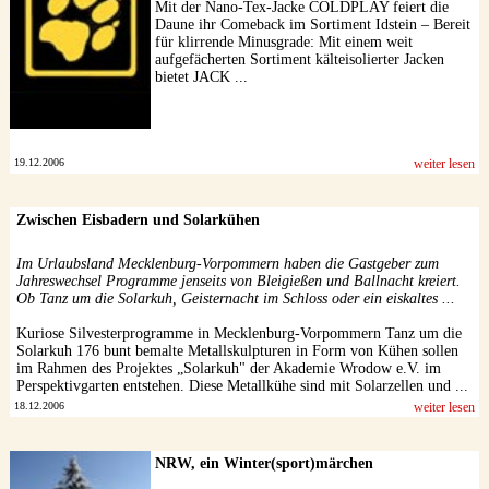
Mit der Nano-Tex-Jacke COLDPLAY feiert die
Daune ihr Comeback im Sortiment Idstein – Bereit
für klirrende Minusgrade: Mit einem weit
aufgefächerten Sortiment kälteisolierter Jacken
bietet JACK ...
19.12.2006
weiter lesen
Zwischen Eisbadern und Solarkühen
Im Urlaubsland Mecklenburg-Vorpommern haben die Gastgeber zum
Jahreswechsel Programme jenseits von Bleigießen und Ballnacht kreiert.
Ob Tanz um die Solarkuh, Geisternacht im Schloss oder ein eiskaltes ...
Kuriose Silvesterprogramme in Mecklenburg-Vorpommern Tanz um die
Solarkuh 176 bunt bemalte Metallskulpturen in Form von Kühen sollen
im Rahmen des Projektes „Solarkuh" der Akademie Wrodow e.V. im
Perspektivgarten entstehen. Diese Metallkühe sind mit Solarzellen und ...
18.12.2006
weiter lesen
NRW, ein Winter(sport)märchen