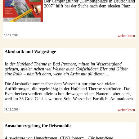
Der Campingführer „Campingplätze in Deutschland
2007“ hilft bei der Suche nach dem idealen Platz ...
15.12.2006
weiter lesen
Akrobatik und Walgesänge
In der Hufeland Therme in Bad Pyrmont, mitten im Weserbergland
gelegen, spielen neben viel Wasser auch Golfschläger, Eier und Gläser
eine Rolle – nämlich dann, wenn ein Artist mit all diesen ...
Die Akrobatiknummer über dem Wasser ist nur eine von vielen
Aufführungen, die regelmäßig in der Hufeland Therme stattfinden. Das
Eventbecken verdient allein schon deswegen seinen Namen – aber auch,
weil im 35 Grad Celsius warmen Sole-Wasser bei Farblicht-Animationen
...
14.12.2006
weiter lesen
Ausnahmeregelung für Reisemobile
Ausweisung von Umweltzonen: CIVD fordert: „Für betroffene