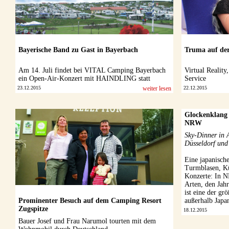
Bayerische Band zu Gast in Bayerbach
Truma auf de
Am 14. Juli findet bei VITAL Camping Bayerbach
Virtual Reality
ein Open-Air-Konzert mit HAINDLING statt
Service
23.12.2015
weiter lesen
22.12.2015
Glockenklang 
NRW
Sky-Dinner in 
Düsseldorf und
Eine japanische
Turmblasen, Kü
Konzerte: In N
Arten, den Jah
ist eine der g
Prominenter Besuch auf dem Camping Resort
außerhalb Japan
Zugspitze
18.12.2015
Bauer Josef und Frau Narumol tourten mit dem