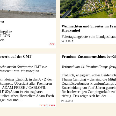
Weihnachten und Silvester im Fre
Klaukenhof
Feiertagsangebote vom Landgasthau
10.12.2015
erwerk auf der CMT
Premium-Zusammenschluss bewähr
che macht Stuttgarter CMT zur
Verbund von 14 PremiumCamps festig
tenschau zum Jahresbeginn
Fröhlich, engagiert, voller Leidensch
n kleiner Einblick in das A - Z der
Thema Camping – das sind die Mitgl
 kompette Übersicht aller Premieren
Qualitätsverbundes PremiumCamps e
ier. ADAM FRESH / CABLOFIL
Entscheidung vor fünf Jahren gemei
d E 82)Adam ist ein tragbares
für hochwertigen Campingurlaub zu 
italienischen Herstellers Adam Fresh
richtig. Das zeigte sich bei der ...
gskühler und ...
06.12.2015
weiter lesen