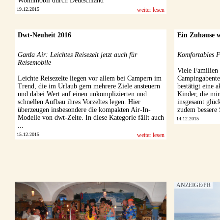
Wohnmobil durch Deutschland
19.12.2015
weiter lesen
Dwt-Neuheit 2016
Ein Zuhause 
Garda Air: Leichtes Reisezelt jetzt auch für
Komfortables F
Reisemobile
Viele Familien 
Leichte Reisezelte liegen vor allem bei Campern im
Campingabenteu
Trend, die im Urlaub gern mehrere Ziele ansteuern
bestätigt eine 
und dabei Wert auf einen unkomplizierten und
Kinder, die mi
schnellen Aufbau ihres Vorzeltes legen. Hier
insgesamt glüc
überzeugen insbesondere die kompakten Air-In-
zudem bessere 
Modelle von dwt-Zelte. In diese Kategorie fällt auch
14.12.2015
...
15.12.2015
weiter lesen