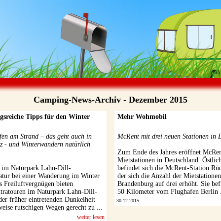
Camping-News-Archiv - Dezember 2015
sreiche Tipps für den Winter
Mehr Wohmobil
ufen am Strand – das geht auch in
McRent mit drei neuen Stationen in 
z - und Winterwandern natürlich
Zum Ende des Jahres eröffnet McRent
Mietstationen in Deutschland. Östlic
 im Naturpark Lahn-Dill-
befindet sich die McRent-Station Rüd
tur bei einer Wanderung im Winter
der sich die Anzahl der Mietstationen
s Freiluftvergnügen bieten
Brandenburg auf drei erhöht. Sie bef
tratouren im Naturpark Lahn-Dill-
50 Kilometer vom Flughafen Berlin .
er früher eintretenden Dunkelheit
30.12.2015
eise rutschigen Wegen gerecht zu ...
weiter lesen