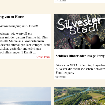
17.12.2015
weg von zu Hause
amiliencamping mit Outwell
wissen, wie wertvoll ein
er mit der ganzen Familie ist. Dies
aktuelle Studie aus Großbritannien.
ndestens einmal pro Jahr campen, sind
klicher, gesünder und erbringen
Schulleistungen.1 Damit ...
Schickes Dinner oder lässige Party
weiter lesen
Gäste von VITAL Camping Bayerbac
Silvester die Wahl zwischen Schwar
Familienparty
13.12.2015