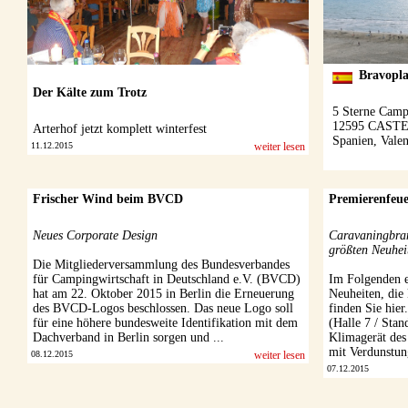
Der Kälte zum Trotz
Arterhof jetzt komplett winterfest
11.12.2015
weiter lesen
Frischer Wind beim BVCD
Premierenfeu
Neues Corporate Design
Caravaningbran
größten Neuhei
Die Mitgliederversammlung des Bundesverbandes
für Campingwirtschaft in Deutschland e.V. (BVCD)
Im Folgenden ei
hat am 22. Oktober 2015 in Berlin die Erneuerung
Neuheiten, die
des BVCD-Logos beschlossen. Das neue Logo soll
finden Sie h
für eine höhere bundesweite Identifikation mit dem
(Halle 7 / Stan
Dachverband in Berlin sorgen und ...
Klimagerät des 
mit Verdunstun
08.12.2015
weiter lesen
07.12.2015