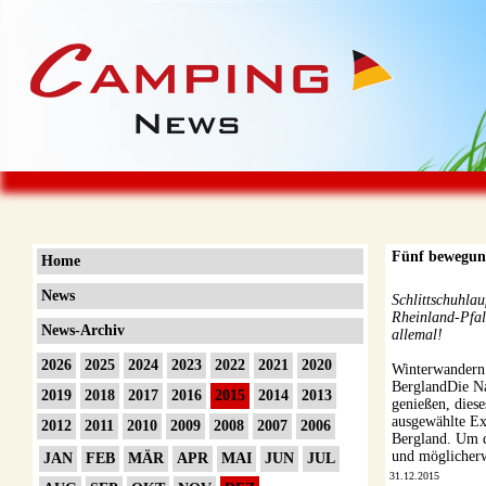
Fünf bewegung
Home
News
Schlittschuhla
Rheinland-Pfal
News-Archiv
allemal!
2026
2025
2024
2023
2022
2021
2020
Winterwandern
BerglandDie Na
2019
2018
2017
2016
2015
2014
2013
genießen, diese
ausgewählte Ex
2012
2011
2010
2009
2008
2007
2006
Bergland. Um d
und möglicherw
JAN
FEB
MÄR
APR
MAI
JUN
JUL
31.12.2015