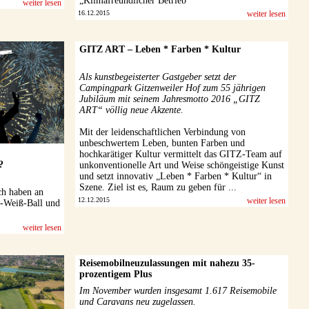
„Klimafreundlicher Betrieb“
weiter lesen
16.12.2015
weiter lesen
GITZ ART – Leben * Farben * Kultur
Als kunstbegeisterter Gastgeber setzt der
Campingpark Gitzenweiler Hof zum 55 jährigen
Jubiläum mit seinem Jahresmotto 2016 „GITZ
ART“ völlig neue Akzente.
Mit der leidenschaftlichen Verbindung von
unbeschwertem Leben, bunten Farben und
hochkarätiger Kultur vermittelt das GITZ-Team auf
?
unkonventionelle Art und Weise schöngeistige Kunst
und setzt innovativ „Leben * Farben * Kultur“ in
Szene. Ziel ist es, Raum zu geben für ...
h haben an
12.12.2015
weiter lesen
z-Weiß-Ball und
weiter lesen
Reisemobilneuzulassungen mit nahezu 35-
prozentigem Plus
Im November wurden insgesamt 1.617 Reisemobile
und Caravans neu zugelassen.