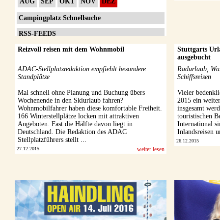
AUG
SEP
OKT
NOV
DEZ
Campingplatz Schnellsuche
RSS-FEEDS
Reizvoll reisen mit dem Wohnmobil
Impressum
Stuttgarts Ur
ausgebucht
Datenschutzerklärung
ADAC-Stellplatzredaktion empfiehlt besondere
Radurlaub, Wan
Standplätze
Schiffsreisen
Mal schnell ohne Planung und Buchung übers
Vieler bedenkl
Wochenende in den Skiurlaub fahren?
2015 ein weiter
Wohnmobilfahrer haben diese komfortable Freiheit.
insgesamt werd
166 Winterstellplätze locken mit attraktiven
touristischen 
Angeboten. Fast die Hälfte davon liegt in
International s
Deutschland. Die Redaktion des ADAC
Inlandsreisen u
Stellplatzführers stellt ...
26.12.2015
27.12.2015
weiter lesen