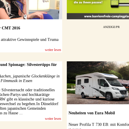
ANZEIGE/PR
r CMT 2016
, attraktive Gewinnspiele und Truma
weiter lesen
und Spionage: Silvestertipps für
Aachen, japanische Glockenklänge in
 Filmmusik in Essen
 Silvesternacht oder traditionelles
chen-Partys und hochkarätige
RW gibt es klassische und kuriose
reswechsel zu begehen.In Düsseldorf
rößten japanischen Gemeinden
Neuheiten von Eura Mobil
s zu Hause ...
weiter lesen
Neuer Profila T 730 EB: mit Komfo