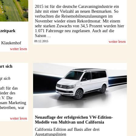
2015 ist für die deutsche Caravaningindustrie ein
Jahr mit einer Vielzahl an neuen Bestmarken. So
verbuchten die Reisemobilneuzulassungen im
November wieder einen Rekordmonat: Mit einem
sehr starken Zuwachs von 34,5 Prozent wurden hier
izeitpark
1.071 Fahrzeuge neu zugelassen. Auch auf die
Saison ...
09.12.2015
weiter lesen
s Klaukenhof
weiter lesen
t sich
t sich
aft für das
ieder des
.V. Die
nsam Marketing
betreiben, war
Neuauflage der erfolgreichen VW-Edition-
weiter lesen
Modelle von Multivan und California
California Edition auf Basis aller drei
Ausstattungslinien