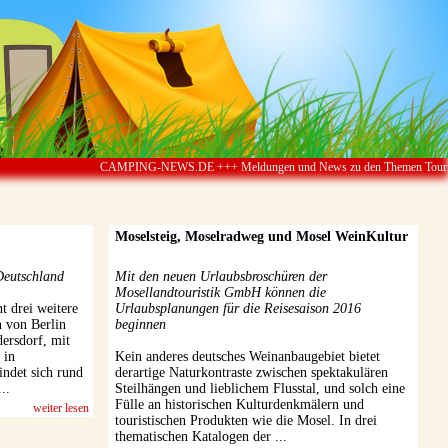
CAMPING-NEWS.DE +++ Meldungen und News zu den Themen Touristik ï¿½ Camping 
Moselsteig, Moselradweg und Mosel WeinKultur
Deutschland
Mit den neuen Urlaubsbroschüren der
Mosellandtouristik GmbH können die
 drei weitere
Urlaubsplanungen für die Reisesaison 2016
h von Berlin
beginnen
ersdorf, mit
 in
Kein anderes deutsches Weinanbaugebiet bietet
indet sich rund
derartige Naturkontraste zwischen spektakulären
..
Steilhängen und lieblichem Flusstal, und solch eine
Fülle an historischen Kulturdenkmälern und
weiter lesen
touristischen Produkten wie die Mosel. In drei
thematischen Katalogen der ...