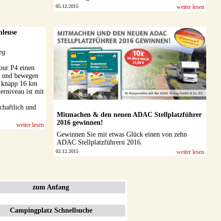
05.12.2015
weiter lesen
hleuse
eg
our P4 einen
n und bewegen
r knapp 16 km
rniveau ist mit
chaftlich und
Mitmachen & den neuen ADAC Stellplatzführer
2016 gewinnen!
weiter lesen
Gewinnen Sie mit etwas Glück einen von zehn
ADAC Stellplatzführern 2016.
02.12.2015
weiter lesen
zum Anfang
Campingplatz Schnellsuche